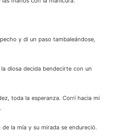
le las manos con la manicura.
 pecho y di un paso tambaleándose,
e la diosa decida bendecirte con un
dez, toda la esperanza. Corrí hacia mi
.
de la mía y su mirada se endureció.