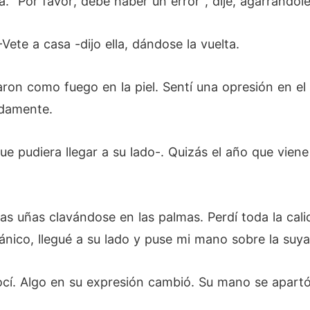
a. "Por favor, debe haber un error", dije, agarrándo
ete a casa -dijo ella, dándose la vuelta.
on como fuego en la piel. Sentí una opresión en el
adamente.
ue pudiera llegar a su lado-. Quizás el año que vien
as uñas clavándose en las palmas. Perdí toda la cali
nico, llegué a su lado y puse mi mano sobre la suya
í. Algo en su expresión cambió. Su mano se apartó 