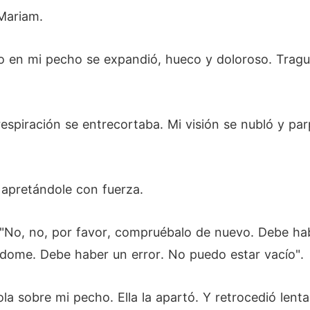
 Mariam.
ío en mi pecho se expandió, hueco y doloroso. Tragué
respiración se entrecortaba. Mi visión se nubló y pa
 apretándole con fuerza.
r, "No, no, por favor, compruébalo de nuevo. Debe h
ndome. Debe haber un error. No puedo estar vacío".
a sobre mi pecho. Ella la apartó. Y retrocedió len