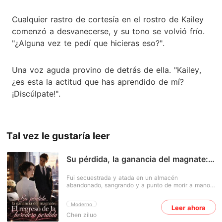
Cualquier rastro de cortesía en el rostro de Kailey
comenzó a desvanecerse, y su tono se volvió frío.
"¿Alguna vez te pedí que hicieras eso?".
Una voz aguda provino de detrás de ella. "Kailey,
¿es esta la actitud que has aprendido de mí?
¡Discúlpate!".
Tal vez le gustaría leer
Su pérdida, la ganancia del magnate:
El regreso de la heredera perdida
Fui secuestrada y atada en un almacén
abandonado, sangrando y a punto de morir a manos
de mis captores. Con mis últimas fuerzas, logré
llamar a mi esposo para rogarle que llamara a la
Moderno
Leer ahora
policía. Pero él respondió con frialdad, acusándome
Chen ziluo
de fingir mi propio secuestro solo por celos hacia su