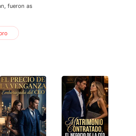
an, fueron as
bro