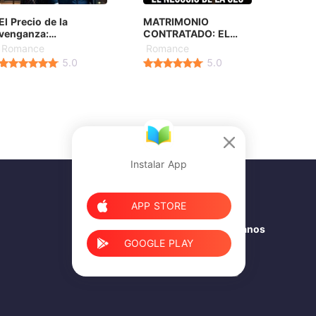
El Precio de la
MATRIMONIO
venganza:
CONTRATADO: EL
Embarazada del CEO
NEGOCIO DE LA CEO
Romance
Romance
5.0
5.0
Instalar App
APP STORE
Síganos
GOOGLE PLAY