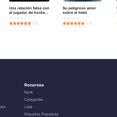
Una relación falsa con
Su peligroso amor
el jugador de hockey
sobre el hielo
favorito de mi ex
Romance
Romance
5.0
5.0
Recursos
Rank
Categorías
tor
Lista
Etiquetas Populares