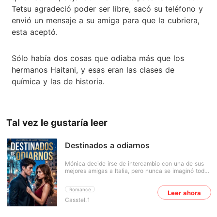
Tetsu agradeció poder ser libre, sacó su teléfono y
envió un mensaje a su amiga para que la cubriera,
esta aceptó.
Sólo había dos cosas que odiaba más que los
hermanos Haitani, y esas eran las clases de
química y las de historia.
Tal vez le gustaría leer
Destinados a odiarnos
Mónica decide irse de intercambio con una de sus
mejores amigas a Italia, pero nunca se imaginó todo
lo que le podía llegar a suceder durante ese viaje.
Porque no solo serian aventuras, todo viaje tiene
Romance
Leer ahora
que tener todo tipo de experiencias para poder ser
Casstel.1
un viaje memorable nuestros recuerdos. Quizás
estaban destinados amarse, pero también a odiarse.