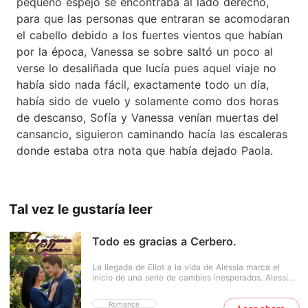
pequeño espejo se encontraba al lado derecho,
para que las personas que entraran se acomodaran
el cabello debido a los fuertes vientos que habían
por la época, Vanessa se sobre saltó un poco al
verse lo desaliñada que lucía pues aquel viaje no
había sido nada fácil, exactamente todo un día,
había sido de vuelo y solamente como dos horas
de descanso, Sofía y Vanessa venían muertas del
cansancio, siguieron caminando hacía las escaleras
donde estaba otra nota que había dejado Paola.
Tal vez le gustaría leer
Todo es gracias a Cerbero.
La llegada de Eliot a la vida de Alessia marca el
inicio de una serie de cambios inesperados. Alessia,
acostumbrada a la rutina tranquila junto a su
hermana Francesca, se enfrenta ahora a la
Romance