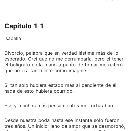
eso solo quede en su memoria. Pero eso queda claro
que no sucederá cuando reconoce la voz del hombre
en ¡su jefe! Para terminar de complicar la tensión
Capítulo 1 1
entre los dos se entera que producto de esa noche
está embarazada. Una equivocación que los llevará a
Isabella
estar juntos al enterarse Aiden de ese bebé. No lo
dejará a la deriva por mucho que eso le traiga
Divorcio, palabra que en verdad lástima más de lo
complicaciones a su vida. Con un hijo de por medio y
esperado. Creí que no me derrumbaría, pero el tener
una atracción que surge para convertirse en una
el bolígrafo en la mano a punto de firmar me reiteró
necesidad de estar siempre juntos. Una casualidad
que no era tan fuerte como imaginé.
única que ambos aprovecharan para confesar sus
secretos más íntimos.
Si tan solo hubiera estado más al pendiente de él
nada de esto hubiera ocurrido.
Ese y muchos más pensamientos me torturaban.
Desde nuestra boda hasta ese instante solo fueron
tres años. Un inicio lleno de amor que se desmoronó,