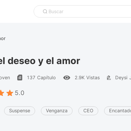
Buscar
mor
el deseo y el amor
oven
137 Capítulo
2.9K Vistas
Deysi 
5.0
Suspense
Venganza
CEO
Encantad