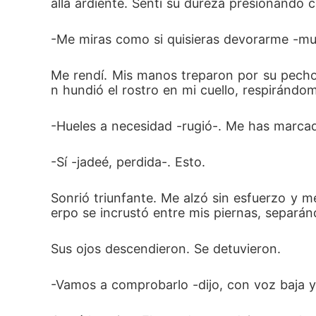
alla ardiente. Sentí su dureza presionando c
-Me miras como si quisieras devorarme -mur
Me rendí. Mis manos treparon por su pecho
n hundió el rostro en mi cuello, respiránd
-Hueles a necesidad -rugió-. Me has marca
-Sí -jadeé, perdida-. Esto.
Sonrió triunfante. Me alzó sin esfuerzo y m
erpo se incrustó entre mis piernas, separá
Sus ojos descendieron. Se detuvieron.
-Vamos a comprobarlo -dijo, con voz baja y p