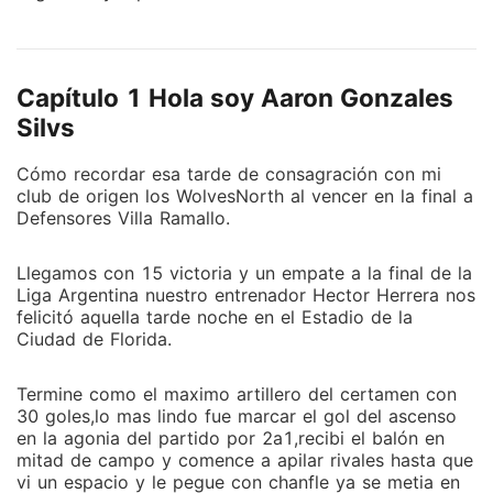
Pero antes debia poner al club WolvesNorth en la
cima del fútbol con su compañeros de equipo. Al
poco tiempo de consagrarse es fichado por un
Capítulo 1 Hola soy Aaron Gonzales
grande de la elite Argentina más preciso en Club
Defensores de Nuñez de Bs As. Además es sobrino
Silvs
del Caballero Escarlata pero no tiene nada que ver
Cómo recordar esa tarde de consagración con mi
con esta historia de locos. El mundo se sorprenderá
club de origen los WolvesNorth al vencer en la final a
al escuchar nombrar al gran Aarón Gonzáles Silva
Defensores Villa Ramallo.
más conocido cómo el FrancoTirador del área.
¿Cumplirá su sueño? ¿Volverá a su club de origen?
Llegamos con 15 victoria y un empate a la final de la
¿Será campeón? ¿Qué relacion tendrá con el
Liga Argentina nuestro entrenador Hector Herrera nos
Caballero Escarlata? Averiguenlo en esta loca historia
felicitó aquella tarde noche en el Estadio de la
de futbol,drama y accion en el campo de la victoria.
Ciudad de Florida.
Patrick Olmos
Termine como el maximo artillero del certamen con
30 goles,lo mas lindo fue marcar el gol del ascenso
en la agonia del partido por 2a1,recibi el balón en
mitad de campo y comence a apilar rivales hasta que
vi un espacio y le pegue con chanfle ya se metia en