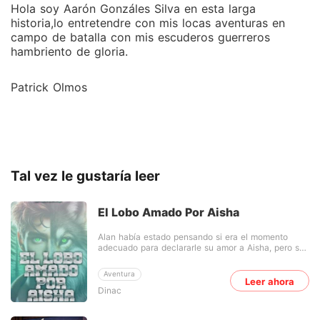
Hola soy Aarón Gonzáles Silva en esta larga
historia,lo entretendre con mis locas aventuras en
campo de batalla con mis escuderos guerreros
hambriento de gloria.
Patrick Olmos
Tal vez le gustaría leer
El Lobo Amado Por Aisha
Alan había estado pensando si era el momento
adecuado para declararle su amor a Aisha, pero su
pasado escandaloso le había impedido poder
declararse. Ya que tuvo una relación oculta con la
Aventura
mujer del Alfa, y esto le había dado mala fama, y
Leer ahora
Dinac
causado problemas. Una noche él había sentido
que había llegado el momento y decidió tomar el
riesgo, obviamente como se esperaba fue