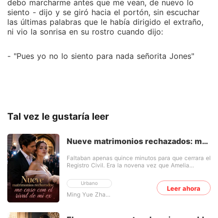
debo marcharme antes que me vean, de nuevo lo
siento - dijo y se giró hacia el portón, sin escuchar
las últimas palabras que le había dirigido el extraño,
ni vio la sonrisa en su rostro cuando dijo:
- "Pues yo no lo siento para nada señorita Jones"
Tal vez le gustaría leer
Nueve matrimonios rechazados: me
caso con el rival de mi ex
Faltaban apenas quince minutos para que cerrara el
Registro Civil. Era la novena vez que Amelia
esperaba en vano para casarse. El celular sonó,
pero no era su prometido, Kayson. Era su asistente,
Urbano
informando con frialdad que la boda se cancelaba
Leer ahora
Ming Yue Zhang Die Sui Xin
porque Kamila, la hermanastra de Amelia, se había
torcido el tobillo. Kamila. Siempre era ella. Por su
culpa, Amelia había soportado cumpleaños
olvidados, aniversarios perdidos y, ahora, el día de