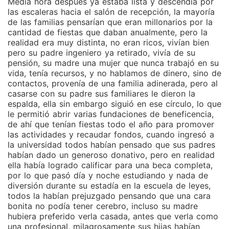
Media hora después ya estaba lista y descendía por
las escaleras hacia el salón de recepción, la mayoría
de las familias pensarían que eran millonarios por la
cantidad de fiestas que daban anualmente, pero la
realidad era muy distinta, no eran ricos, vivían bien
pero su padre ingeniero ya retirado, vivía de su
pensión, su madre una mujer que nunca trabajó en su
vida, tenía recursos, y no hablamos de dinero, sino de
contactos, provenía de una familia adinerada, pero al
casarse con su padre sus familiares le dieron la
espalda, ella sin embargo siguió en ese círculo, lo que
le permitió abrir varias fundaciones de beneficencia,
de ahí que tenían fiestas todo el año para promover
las actividades y recaudar fondos, cuando ingresó a
la universidad todos habían pensado que sus padres
habían dado un generoso donativo, pero en realidad
ella había logrado calificar para una beca completa,
por lo que pasó día y noche estudiando y nada de
diversión durante su estadía en la escuela de leyes,
todos la habían prejuzgado pensando que una cara
bonita no podía tener cerebro, incluso su madre
hubiera preferido verla casada, antes que verla como
una profesional, milagrosamente sus hijas habían