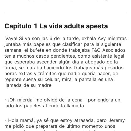
ahorros en el banco, pero nada de emociones, su día
a día era milimétricamente calculado, sin imprevistos ,
sin aventuras, aun así pensaba que estaba satisfecha
Capítulo 1 La vida adulta apesta
con su vida, cuando de pronto uno de sus amigos
sufre un accidente automovilístico y se da cuenta de
¡Vaya! Si ya son las 6 de la tarde, exhala Avy mientras
que aún no había vivido su propia vida, resuelta a
juntaba más papeles que clasificar para la siguiente
cambiar esa situación decide crear una lista de cosas
semana, el bufete en donde trabajaba F&C Asociados
que quiere hacer antes de morir. Todo iba según lo
tenía muchos casos pendientes, como asistente legal
planeado hasta que en una de sus aventuras es
que esperaba ascender algún día a abogado de la
firma, se mataba haciendo los trabajos más pesados,
socorrida por Michael Alexander Williams "Mike", un
horas extras y trámites que nadie quería hacer, de
hombre inteligente, exitoso, arrogante e
repente suena su celular, mira la pantalla es una
inhumanamente guapo, éste quedará fascinado por su
llamada de su madre
belleza y personalidad poco convencionales al punto
de obsesionarse con la idea de mantenerla a su lado,
- ¡Oh mierda! me olvidé de la cena - poniendo a un
para persuadirla de involucrarlo en sus aventuras le
lado los papeles atiende la llamada
ofrece un trato, sorprendida e intrigada por las
intenciones del hombre más sensual que había visto
- Hola mamá, ya sé que estoy atrasada, pero Jeremy
en su vida Avy decide aceptar, sin saber que con el
me pidió que preparara de último momento unos