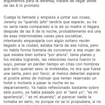
trato había sellado su destino. -------------------------
argumentos para la defensa, trataré de llegar antes
de las 8 lo prometo
---------- Querido lector Esta novela es la primera de
la serie Jones, muchas gracias por su apoyo
constante, quiero más noticias sobre mis novelas,
Cuelga la llamada y empieza a juntar sus cosas,
Jeremy su "querido jefe" tendría que esperar, su ira
síganme en las redes sociales @marylundhautor
no sería nada comparado a la de su madre si llegara
después de las 8 de la noche, probablemente era una
de esas interminables cenas para socializar,
intentando emparejarla con algún soltero recién
llegado a la ciudad, estaba harta de esa rutina, pero
no había forma humana de convencer a esa mujer de
que estaba bien soltera "por ahora", tenía planes y
los estaba logrando, las relaciones nunca fueron lo
suyo, pensar en perder tiempo en citas con hombres
que solo querían sexo la molestaba, no era que fuese
una santa, pero por favor, al menos deberían esperar
el postre antes de insinuar que tenían reservado un
hotel o invitarle a pasar la noche en su
departamento. Ya había reflexionado bastante sobre
este punto, ya había pasado por el "seré yo", "es mi
apariencia", " es mi atuendo", al parecer nadie la
tomaba en serio, no porque no se lo propusiera, si no