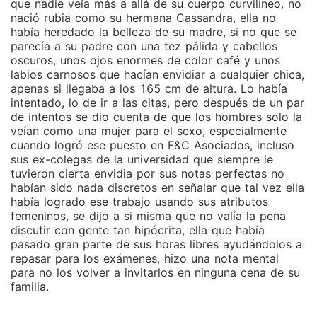
que nadie veía más a allá de su cuerpo curvilíneo, no
nació rubia como su hermana Cassandra, ella no
había heredado la belleza de su madre, si no que se
parecía a su padre con una tez pálida y cabellos
oscuros, unos ojos enormes de color café y unos
labios carnosos que hacían envidiar a cualquier chica,
apenas si llegaba a los 165 cm de altura. Lo había
intentado, lo de ir a las citas, pero después de un par
de intentos se dio cuenta de que los hombres solo la
veían como una mujer para el sexo, especialmente
cuando logró ese puesto en F&C Asociados, incluso
sus ex-colegas de la universidad que siempre le
tuvieron cierta envidia por sus notas perfectas no
habían sido nada discretos en señalar que tal vez ella
había logrado ese trabajo usando sus atributos
femeninos, se dijo a si misma que no valía la pena
discutir con gente tan hipócrita, ella que había
pasado gran parte de sus horas libres ayudándolos a
repasar para los exámenes, hizo una nota mental
para no los volver a invitarlos en ninguna cena de su
familia.