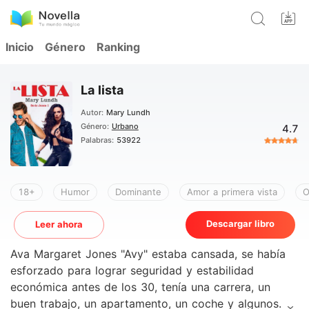
Inicio
Género
Ranking
La lista
Autor:
Mary Lundh
Género:
Urbano
4.7
Palabras:
53922
18+
Humor
Dominante
Amor a primera vista
O
Descargar libro
Leer ahora
Ava Margaret Jones "Avy" estaba cansada, se había
esforzado para lograr seguridad y estabilidad
económica antes de los 30, tenía una carrera, un
buen trabajo, un apartamento, un coche y algunos