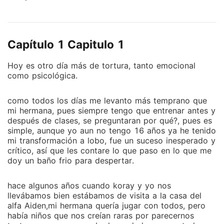
débil, ¿por qué?, déjenme contarles. Tengo una
hermana gemela, cuando éramos pequeñas siempre
estábamos juntas éramos unidas, pero un día eso
Capítulo 1 Capitulo 1
cambio y ahora ella me odia y es parte del grupo de
personas que tienen el fin de hacerme la vida un
Hoy es otro día más de tortura, tanto emocional
infierno, yo tengo 15 muy pronto los 16 se supone la
como psicológica.
edad en la que uno se transforma por primera vez
pero para mí fue distinto, mi primera transformación
como todos los días me levanto más temprano que
fue a los 12 años y desde ese día se quién es mi
mi hermana, pues siempre tengo que entrenar antes y
mate pero él es uno de los que me odia y trata mal,
después de clases, se preguntaran por qué?, pues es
antes era diferente y desearía poder regresar a esos
simple, aunque yo aun no tengo 16 años ya he tenido
días. Mi hermana tiene mate desde que nació aun así
mi transformación a lobo, fue un suceso inesperado y
crítico, así que les contare lo que paso en lo que me
su comportamiento lo hiso alejarse de ella hasta que
doy un baño frio para despertar.
cambiase, pero no lo ha hecho y me culpa por que su
mate se fue, mi hermana es la actual novia de mi
hace algunos años cuando koray y yo nos
mate. Pero hoy mi día es diferente hoy al fin se quién
llevábamos bien estábamos de visita a la casa del
soy. Mi vida talvez puede cambiar para bien o mal.
alfa Aiden,mi hermana quería jugar con todos, pero
Continuación de ~eres mío~ y ¿mi mate? ¿La
había niños que nos creían raras por parecernos