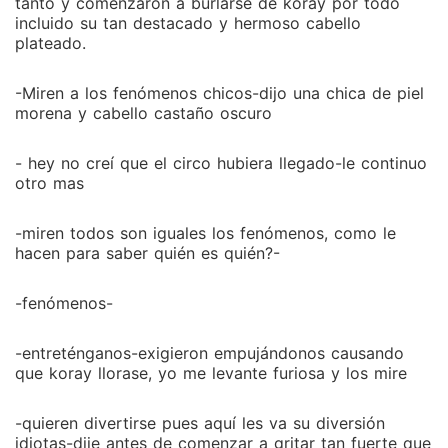
hermana de la diosa luna?
tanto y comenzaron a burlarse de koray por todo
incluido su tan destacado y hermoso cabello
plateado.
-Miren a los fenómenos chicos-dijo una chica de piel
morena y cabello castaño oscuro
- hey no creí que el circo hubiera llegado-le continuo
otro mas
-miren todos son iguales los fenómenos, como le
hacen para saber quién es quién?-
-fenómenos-
-entreténganos-exigieron empujándonos causando
que koray llorase, yo me levante furiosa y los mire
-quieren divertirse pues aquí les va su diversión
idiotas-dije antes de comenzar a gritar tan fuerte que