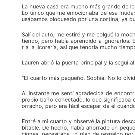
La nueva casa era mucho más grande de lo q
Lo único que me emocionaba de esa mudanza 
usábamos bloqueado por una cortina, ya que
Salí del auto, me estiré y me colgué la mo
tiendo, pero había aprendido a ignorarlos. 
r a la licorería, así que tendría mucho tiem
Lauren abrió la puerta principal y la seguí a
"El cuarto más pequeño, Sophia. No lo olvi
Al instante me sentí agradecida de encontra
propio baño conectado, lo que significaba
orracho, pero era fácil escapar de él cuand
Entré a mi cuarto y observé la pintura des
bitable. De hecho, había ahorrado un peque
ciones, necesitaba un plan de respaldo por