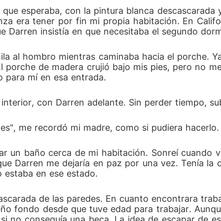
ue esperaba, con la pintura blanca descascarada y u
era tener por fin mi propia habitación. En Califor
 Darren insistía en que necesitaba el segundo dormi
chila al hombro mientras caminaba hacia el porche. 
El porche de madera crujió bajo mis pies, pero no me 
po para mí en esa entrada. 
l interior, con Darren adelante. Sin perder tiempo, su
des", me recordó mi madre, como si pudiera hacerlo.
r un baño cerca de mi habitación. Sonreí cuando vi 
 que Darren me dejaría en paz por una vez. Tenía 
o estaba en ese estado. 
cascarada de las paredes. En cuanto encontrara traba
ño fondo desde que tuve edad para trabajar. Aunque
 si no conseguía una beca. La idea de escapar de es