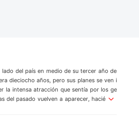
 lado del país en medio de su tercer año de
ra dieciocho años, pero sus planes se ven i
la intensa atracción que sentía por los ge
as del pasado vuelven a aparecer, haciéndol
á su destino y tomará el control de su futur