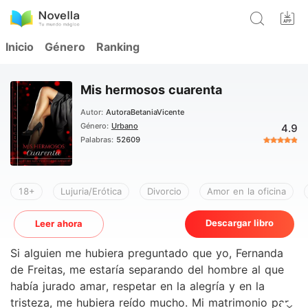
Inicio
Género
Ranking
Mis hermosos cuarenta
Autor:
AutoraBetaniaVicente
Género:
Urbano
4.9
Palabras:
52609
18+
Lujuria/Erótica
Divorcio
Amor en la oficina
Descargar libro
Leer ahora
Si alguien me hubiera preguntado que yo, Fernanda
de Freitas, me estaría separando del hombre al que
había jurado amar, respetar en la alegría y en la
tristeza, me hubiera reído mucho. Mi matrimonio para