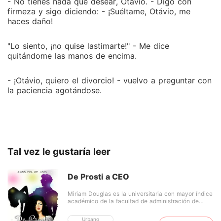
- No tienes nada que desear, Otávio. - Digo con
firmeza y sigo diciendo: - ¡Suéltame, Otávio, me
haces daño!
"Lo siento, ¡no quise lastimarte!" - Me dice
quitándome las manos de encima.
- ¡Otávio, quiero el divorcio! - vuelvo a preguntar con
la paciencia agotándose.
Tal vez le gustaría leer
De Prosti a CEO
Miriam Douglas es la universitaria con mayor índice
académico de la facultad de administración de
empresas, es una mujer inteligente, ejemplar y
admiradas por todos sus compañeros. Nadie podría
Urbano