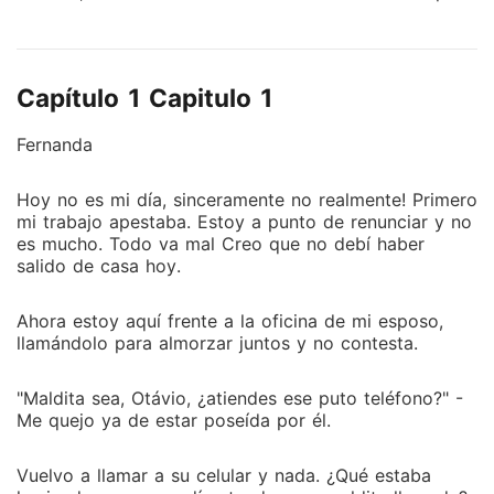
mi pense que era perfecto, bueno pense hasta que un
dia todo se derrumbo. ¡Ahora que estoy a punto de
cumplir 40 años no hubiera sabido que finalmente
Capítulo 1 Capitulo 1
encontraría al gran amor de mi vida! ¿Sería cómico
que el hombre que llegaría a gustarme fuera 10 años
Fernanda
más joven que yo? Bruno Mendes Desde que la vi ahí
parada hablando con un amigo lo único que se me
Hoy no es mi día, sinceramente no realmente! Primero
vino a la mente fue "Esta mujer es perfecta para mí"
mi trabajo apestaba. Estoy a punto de renunciar y no
Era como si hubiera muerto e ido al cielo para mí era
es mucho. Todo va mal Creo que no debí haber
un ángel en perfección. Si alguien me hubiera dicho
salido de casa hoy.
que estaría persiguiendo a una mujer, seguro que me
habría reído. Le había dicho a mi mejor amiga que
Ahora estoy aquí frente a la oficina de mi esposo,
estaba huyendo de las mujeres, era suficiente que mi
llamándolo para almorzar juntos y no contesta.
loca ex lo hubiera hecho. Al descubrir que esa misma
mujer que me fascina es una mujer mayor que yo, me
"Maldita sea, Otávio, ¿atiendes ese puto teléfono?" -
quedé muy sorprendido porque para ella yo era
Me quejo ya de estar poseída por él.
nuevo funcionaría y haría cualquier cosa para
acercarme a mi hermoso cuarentón o no me llamo
Vuelvo a llamar a su celular y nada. ¿Qué estaba