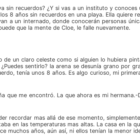
ya sin recuerdos? ¿Y si vas a un instituto y conoce
los 8 años sin recuerdos en una playa. Ella quiere 
van a un internado, donde conocerán personas únic
puede que la mente de Cloe, le falle nuevamente. 
ielo de un claro celeste como si alguien lo hubiera p
. ¿Puedes sentirlo? la arena se desunía grano por gr
erdo, tenía unos 8 años. Es algo curioso, mi primer
iña que me encontró. La que ahora es mi hermana.
oder recordar mas allá de ese momento, simplement
estaba en las temperaturas mas altas. La casa en la 
 hace muchos años, aún así, ni ellos tenían la menor id