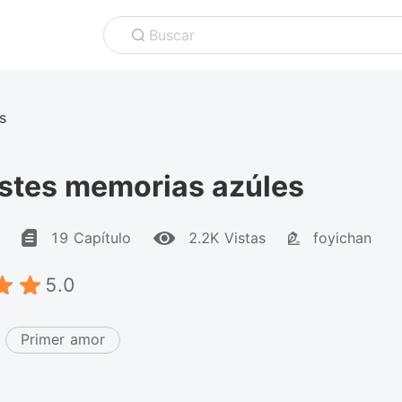
Buscar
s
istes memorias azúles
19 Capítulo
2.2K Vistas
foyichan
5.0
Primer amor