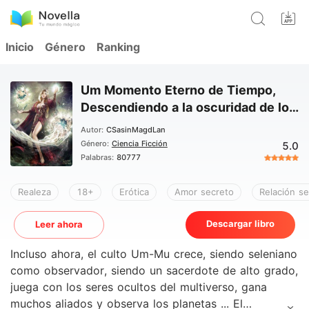
Inicio
Género
Ranking
Um Momento Eterno de Tiempo,
Descendiendo a la oscuridad de los
deseos
Autor:
CSasinMagdLan
Género:
Ciencia Ficción
5.0
Palabras:
80777
Realeza
18+
Erótica
Amor secreto
Relación se
Descargar libro
Leer ahora
Incluso ahora, el culto Um-Mu crece, siendo seleniano
como observador, siendo un sacerdote de alto grado,
juega con los seres ocultos del multiverso, gana
muchos aliados y observa los planetas ... El