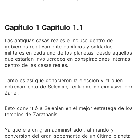
sacerdote está agregando más seguidores a la
adoración y observando y viajando a través del
multiverso, retrocediendo en el tiempo para crear
Capítulo 1 Capitulo 1.1
conspiraciones y ver algunos futuros. Al mismo
tiempo, tuvo esta idea, en un momento todo cambió.
Las antiguas casas reales e incluso dentro de
Comenzando en la batalla con las versiones oscuras
gobiernos relativamente pacíficos y soldados
del multiverso oscuro, lo que encontró fue una
militares en cada uno de los planetas, desde aquellos
versión de ella misma, Nix Delphos cuando él
que estarían involucrados en conspiraciones internas
comenzó la idea, ella tenía un plan, ese plan no
dentro de las casas reales.
implicaba estar casada con Panther Woman. Nix tuvo
entre Darkness comenzar a conspirar, descubrir
Tanto es así que conocieron la elección y el buen
secretos, investigar todos juntos, llegar a un acuerdo,
entrenamiento de Selenian, realizado en exclusiva por
Zariel.
tenemos un plan, un problema con un nuevo Dios, él
tiene planes y conspiraciones, comenzando en una
Esto convirtió a Selenian en el mejor estratega de los
relación involucrada, Darkness a que le guste Nix, se
templos de Zarathanis.
involucre , descubre entre las conspiraciones y el
control del multiverso, una religión ancestral, hasta el
Ya que era un gran administrador, al mando y
punto de que no hay vuelta atrás ni vuelta, desciende
conversión del gran gobernante de un último planeta