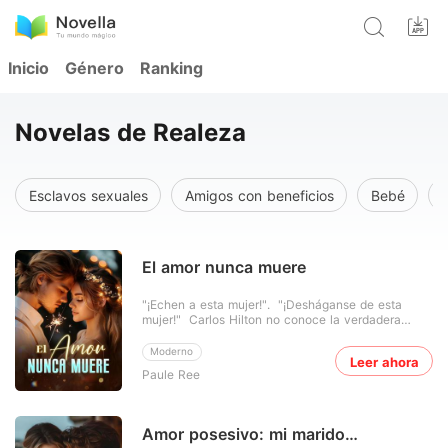
Inicio
Género
Ranking
Novelas de Realeza
Esclavos sexuales
Amigos con beneficios
Bebé
El amor nunca muere
"¡Echen a esta mujer!". "¡Desháganse de esta
mujer!" Carlos Hilton no conoce la verdadera
identidad de Debbie Nelson, así que la ignora por
completo. "Señor Hilton, ella es su esposa", le
Moderno
Leer ahora
recordó su secretario. Al escuchar eso, Carlos le
Paule Ree
lanza una mirada fría y se quejó: "¡¿Cómo no me lo
di
Amor posesivo: mi marido