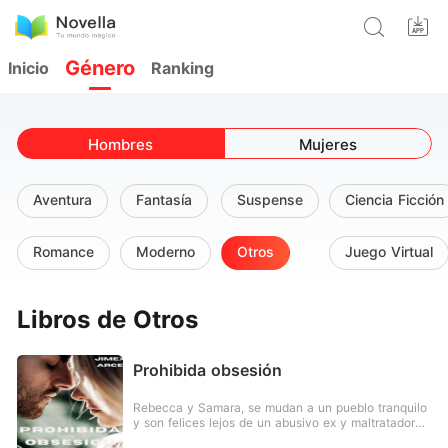
Género
Inicio
Ranking
Hombres
Mujeres
Aventura
Fantasía
Suspense
Ciencia Ficción
Romance
Moderno
Otros
Juego Virtual
Libros de Otros
Prohibida obsesión
Rebecca y Samara, se mudan a un pueblo tranquilo
y son felices lejos de un abusivo ex y maltratador
padre. Hasta que sami acepta un contrato de