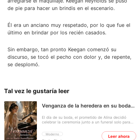
arreglarse el maquillaje. Keegan Reynolds se puso
de pie para hacer un brindis en el escenario.
Él era un anciano muy respetado, por lo que fue el
último en brindar por los recién casados.
Sin embargo, tan pronto Keegan comenzó su
discurso, se tocó el pecho con dolor y, de repente,
se desplomó.
Tal vez le gustaría leer
Venganza de la heredera en su boda
humillante
El día de su boda, el prometido de Alina decidió
celebrar la ceremonia junto a un funeral solo para
humillarla. Pero ella no se dejó pisotear: cambió de
novio en el acto y se casó con un hombre al borde
Moderno
Leer ahora
de la muerte. Ella era la hija de una sirvienta que