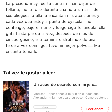
La presiono muy fuerte contra mí sin dejar de
follarla, me la follo durante una hora sin salir de
sus pliegues, a ella le encantan mis atenciones y
cada vez que estoy a punto de eyacular me
contengo, bajo el ritmo y luego sigo follándola, ella
grita hasta pierde la voz, después de más de
cincoorgasmo, ella termina disfrutando de una
tercera vez conmigo. Tuve mi mejor polvo..... Me
encantó tomarlo.
Tal vez le gustaría leer
Un acuerdo secreto con mi jefe
multimillonario
Madison Haper conocía muy bien el caos que
Alexander Knight dejaba a su paso. Como asistente
personal del CEO multimillonario, había tenido que
lidiar con los escándalos en innumerables ocasiones:
Urbano
Leer ahora
calmar a sus exnovias y hacer todo lo posible para