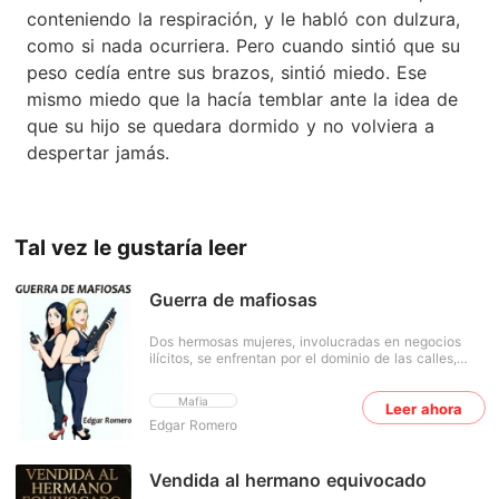
conteniendo la respiración, y le habló con dulzura,
como si nada ocurriera. Pero cuando sintió que su
peso cedía entre sus brazos, sintió miedo. Ese
mismo miedo que la hacía temblar ante la idea de
que su hijo se quedara dormido y no volviera a
despertar jamás.
Tal vez le gustaría leer
Guerra de mafiosas
Dos hermosas mujeres, involucradas en negocios
ilícitos, se enfrentan por el dominio de las calles,
pero no será lo único en que rivalizan ellas, pues
también se disputarán el amor ni más ni menos que
Mafia
Leer ahora
del capitán de policía que las persigue para meterlas
Edgar Romero
a la cárcel. Ambas mujeres sostendrán, entonces,
constantes enfrentamientos para quedarse con el
monopolio de sus negocios turbios y enamorar al
capitán de policía que, a su vez, está seducido por
Vendida al hermano equivocado
las dos féminas que, ya está dicho, son bellísimas y