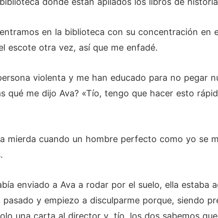
 biblioteca donde están apilados los libros de histori
ntramos en la biblioteca con su concentración en e
el escote otra vez, así que me enfadé.
a persona violenta y me han educado para no pegar n
as qué me dijo Ava? «Tío, tengo que hacer esto rápid
a mierda cuando un hombre perfecto como yo se mue
.
bía enviado a Ava a rodar por el suelo, ella estaba 
a pasado y empiezo a disculparme porque, siendo pre
lo una carta al director y, tío, los dos sabemos que