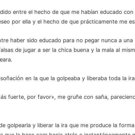
vidido entre el hecho de que me habían educado con
seo por ella y el hecho de que prácticamente me est
ntre haber sido educado para no pegar nunca a una 
alsas de jugar a ser la chica buena y la mala al mi
eara.
ñación en la que la golpeaba y liberaba toda la ira y
ás fuerte, por favor», me gruñe con saña, parecien
de golpearla y liberar la ira que me produce la form
a que la hace caer hacia atrás e instantáneamente m