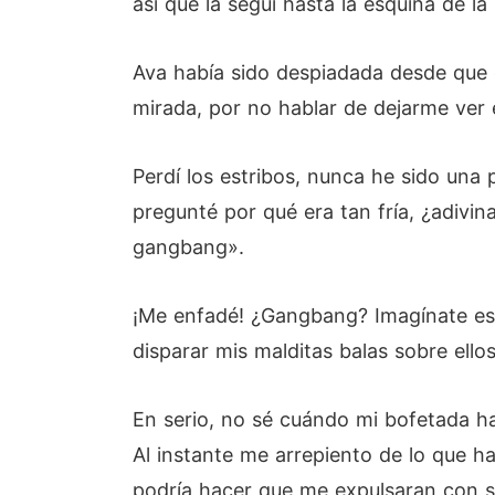
así que la seguí hasta la esquina de la
Ava había sido despiadada desde que e
mirada, por no hablar de dejarme ver 
Perdí los estribos, nunca he sido un
pregunté por qué era tan fría, ¿adivin
gangbang».
¡Me enfadé! ¿Gangbang? Imagínate es
disparar mis malditas balas sobre ellos
En serio, no sé cuándo mi bofetada ha
Al instante me arrepiento de lo que h
podría hacer que me expulsaran con so