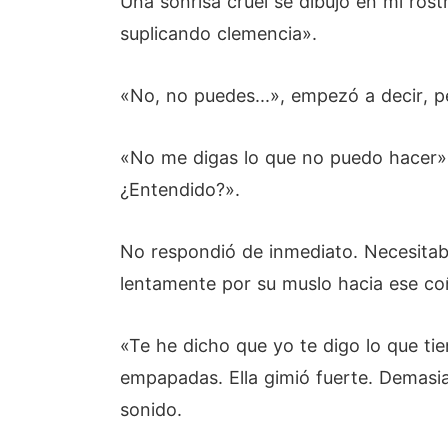
Una sonrisa cruel se dibujó en mi ros
suplicando clemencia».
«No, no puedes...», empezó a decir, p
«No me digas lo que no puedo hacer», l
¿Entendido?».
No respondió de inmediato. Necesitab
lentamente por su muslo hacia ese co
«Te he dicho que yo te digo lo que ti
empapadas. Ella gimió fuerte. Demasia
sonido.