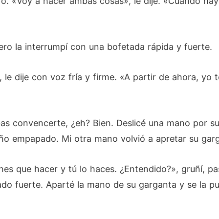
tro. «Voy a hacer ambas cosas», le dije. «Cuando ha
ero la interrumpí con una bofetada rápida y fuerte.
e dije con voz fría y firme. «A partir de ahora, yo t
as convencerte, ¿eh? Bien. Deslicé una mano por su 
ño empapado. Mi otra mano volvió a apretar su gar
enes que hacer y tú lo haces. ¿Entendido?», gruñí, 
do fuerte. Aparté la mano de su garganta y se la pu