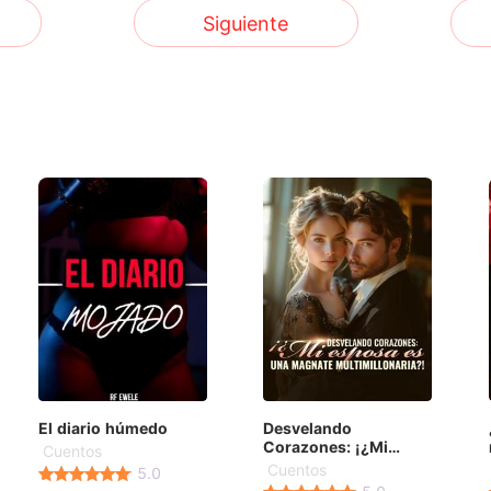
Siguiente
El diario húmedo
Desvelando
Corazones: ¡¿Mi
Cuentos
esposa es una
Cuentos
5.0
magnate