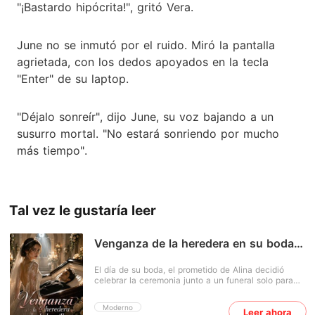
"¡Bastardo hipócrita!", gritó Vera.
June no se inmutó por el ruido. Miró la pantalla
agrietada, con los dedos apoyados en la tecla
"Enter" de su laptop.
"Déjalo sonreír", dijo June, su voz bajando a un
susurro mortal. "No estará sonriendo por mucho
más tiempo".
Tal vez le gustaría leer
Venganza de la heredera en su boda
humillante
El día de su boda, el prometido de Alina decidió
celebrar la ceremonia junto a un funeral solo para
humillarla. Pero ella no se dejó pisotear: cambió de
novio en el acto y se casó con un hombre al borde
Moderno
Leer ahora
de la muerte. Ella era la hija de una sirvienta que