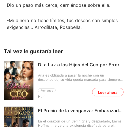
Dio un paso más cerca, cerniéndose sobre ella.
-Mi dinero no tiene límites, tus deseos son simples
exigencias... Arrodíllate, Rosabella.
Tal vez le gustaría leer
Di a Luz a los Hijos del Ceo por Error
Aria es obligada a pasar la noche con un
desconocido, su vida queda marcada para siempre.
Cinco meses después descubre que está
embarazada y, al confesarlo, su novio la abandona
Romance
Leer ahora
sin mirar atrás. Sola, herida y con un bebé en
Hani
brazos, Aria se ve obligada a aceptar cualquier
trabajo para sobrevivir. Así llega a la mansión
Moretti, donde es contratada como niñera de la hija
de Dereck Moretti, un hombre reservado, frío y
El Precio de la venganza: Embarazada
sorprendentemente protector. Allí también conoce a
del CEO
su medio hermano, Adrián, arrogante, provocador y
En el corazón de un Berlín gris y despiadado, Emma
peligroso como una llama. Ambos son tan opuestos
Hoffmann vive una existencia diseñada para el
que parecen hechos para destruirse mutuamente... y