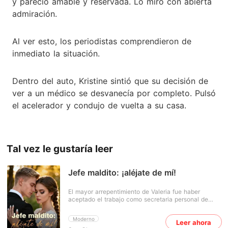
y pareció amable y reservada. Lo miró con abierta
admiración.
Al ver esto, los periodistas comprendieron de
inmediato la situación.
Dentro del auto, Kristine sintió que su decisión de
ver a un médico se desvanecía por completo. Pulsó
el acelerador y condujo de vuelta a su casa.
Tal vez le gustaría leer
Jefe maldito: ¡aléjate de mí!
El mayor arrepentimiento de Valeria fue haber
aceptado el trabajo como secretaria personal de
Edwin. Resultó que la lealtad no significaba nada
para él. Después de todo lo que había hecho por él
Moderno
Leer ahora
en los últimos cinco años, se cansó de ella y la echó