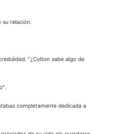
 su relación.
ncredulidad. "¿Colton sabe algo de
o".
o estabas completamente dedicada a
 preciados de su vida sin guardarse