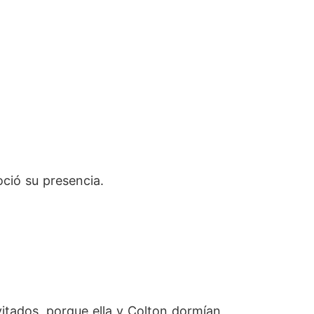
oció su presencia.
nvitados, porque ella y Colton dormían