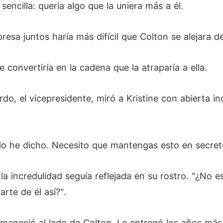
sencilla: quería algo que la uniera más a él.
sa juntos haría más difícil que Colton se alejara de
 convertiría en la cadena que la atraparía a ella.
rdo, el vicepresidente, miró a Kristine con abierta i
e lo he dicho. Necesito que mantengas esto en secret
 la incredulidad seguía reflejada en su rostro. "¿N
rte de él así?".
ermaneció al lado de Colton. Le entregó los años más