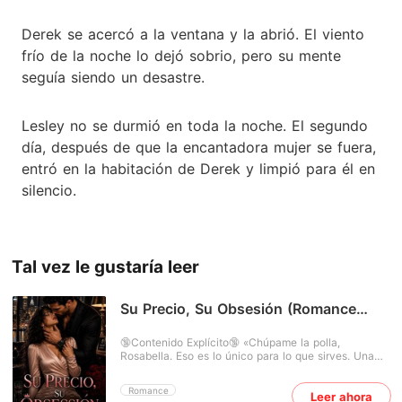
Derek se acercó a la ventana y la abrió. El viento
frío de la noche lo dejó sobrio, pero su mente
seguía siendo un desastre.
Lesley no se durmió en toda la noche. El segundo
día, después de que la encantadora mujer se fuera,
entró en la habitación de Derek y limpió para él en
silencio.
Tal vez le gustaría leer
Su Precio, Su Obsesión (Romance
erótico con multimillonario / Romance
oscuro)
🔞Contenido Explícito🔞 «Chúpame la polla,
Rosabella. Eso es lo único para lo que sirves. Una
huérfana sin esperanza solo puede soñar con el lujo.
Mantén tu boca sucia fuera de mis asuntos... úsala
Romance
Leer ahora
solo para hacerme correr.» ****** Bella Hale ha