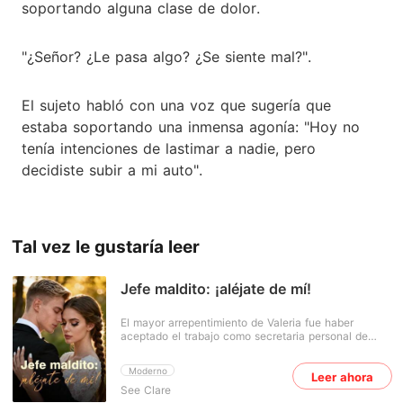
soportando alguna clase de dolor.
"¿Señor? ¿Le pasa algo? ¿Se siente mal?".
El sujeto habló con una voz que sugería que
estaba soportando una inmensa agonía: "Hoy no
tenía intenciones de lastimar a nadie, pero
decidiste subir a mi auto".
Tal vez le gustaría leer
Jefe maldito: ¡aléjate de mí!
El mayor arrepentimiento de Valeria fue haber
aceptado el trabajo como secretaria personal de
Edwin. Resultó que la lealtad no significaba nada
para él. Después de todo lo que había hecho por él
Moderno
Leer ahora
en los últimos cinco años, se cansó de ella y la echó
See Clare
sin piedad a la sucursal. Se decía que trabajar en