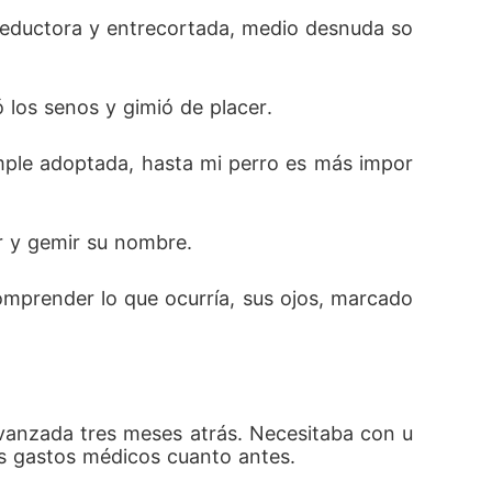
casó con él por su hermana? ¿Sería su matri
seductora y entrecortada, medio desnuda so
los senos y gimió de placer.
imple adoptada, hasta mi perro es más impor
ar y gemir su nombre.
comprender lo que ocurría, sus ojos, marcado
avanzada tres meses atrás. Necesitaba con u
los gastos médicos cuanto antes.