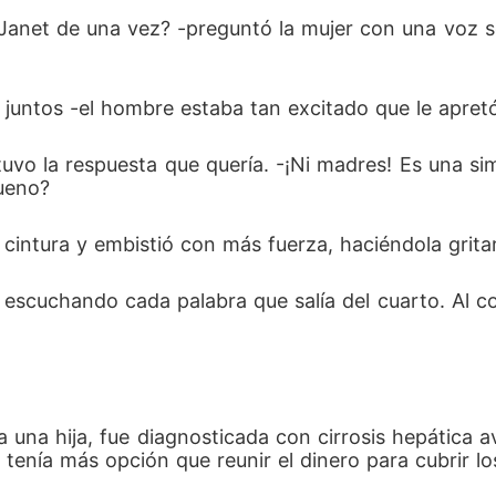
e más rico de la ciudad. ¿Descubriría que Janet se 
a Janet de una vez? -preguntó la mujer con una voz 
o desastre?
ntos -el hombre estaba tan excitado que le apretó 
tuvo la respuesta que quería. -¡Ni madres! Es una s
bueno?
a cintura y embistió con más fuerza, haciéndola grit
, escuchando cada palabra que salía del cuarto. Al 
a una hija, fue diagnosticada con cirrosis hepática 
 tenía más opción que reunir el dinero para cubrir 