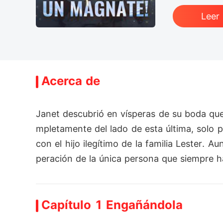
Leer
Acerca de
Janet descubrió en vísperas de su boda qu
mpletamente del lado de esta última, solo 
con el hijo ilegítimo de la familia Lester.
peración de la única persona que siempre ha
Pero el hombre estaba lejos de ser un prínc
Capítulo 1 Engañándola
mbargo, en su noche de bodas, tuvo el prese
unido a las dos personas con profundos se