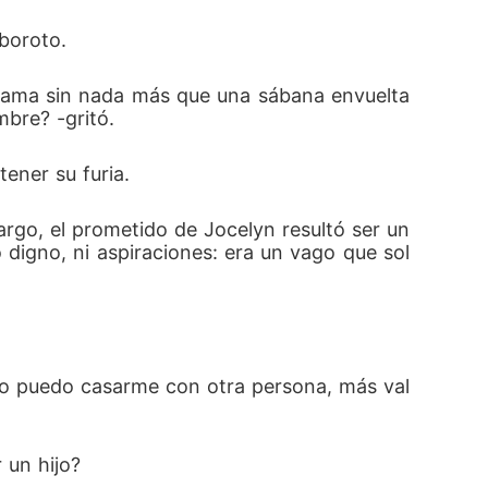
lboroto.
a cama sin nada más que una sábana envuelta 
bre? -gritó.
ener su furia.
rgo, el prometido de Jocelyn resultó ser un 
o digno, ni aspiraciones: era un vago que sol
 no puedo casarme con otra persona, más val
 un hijo?