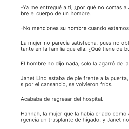
extraño parecido con el impenetrable hombr
-Ya me entregué a ti, ¿por qué no cortas 
bre el cuerpo de un hombre.
monio una historia romántica o un complet
-No menciones su nombre cuando estamos ju
La mujer no parecía satisfecha, pues no ob
tante en la familia que ella. ¿Qué tiene de 
El hombre no dijo nada, solo la agarró de l
Janet Lind estaba de pie frente a la puerta
s por el cansancio, se volvieron fríos.
Acababa de regresar del hospital.
Hannah, la mujer que la había criado como 
rgencia un trasplante de hígado, y Janet no