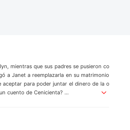
yn, mientras que sus padres se pusieron co
gó a Janet a reemplazarla en su matrimonio 
 aceptar para poder juntar el dinero de la o
un cuento de Cenicienta? 

a cumplir el último deseo de su madre. Sin e
abía escuchado sobre ella. El destino había 
amos que era? Sorprendentemente, tenía un 