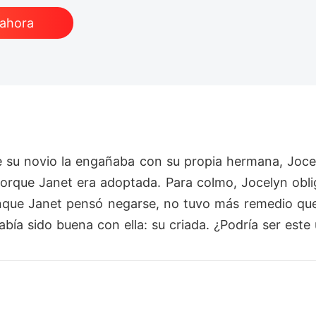
 ahora
e su novio la engañaba con su propia hermana, Jocel
porque Janet era adoptada. Para colmo, Jocelyn obli
 Aunque Janet pensó negarse, no tuvo más remedio que
bía sido buena con ella: su criada. ¿Podría ser este 
ipe, aunque tenía un rostro atractivo. Él se casó par
ntimiento de que su esposa era diferente a lo que h
cretos. ¿Ethan era realmente el hombre que pensáb