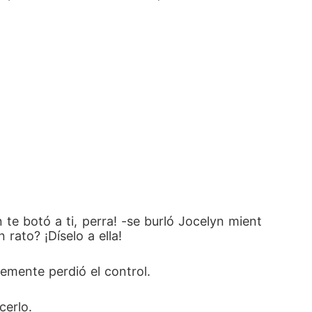
te botó a ti, perra! -se burló Jocelyn mient
 rato? ¡Díselo a ella!
lemente perdió el control.
cerlo.