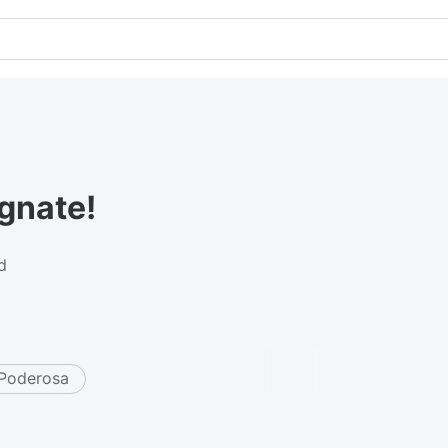
gnate!
d
 Poderosa