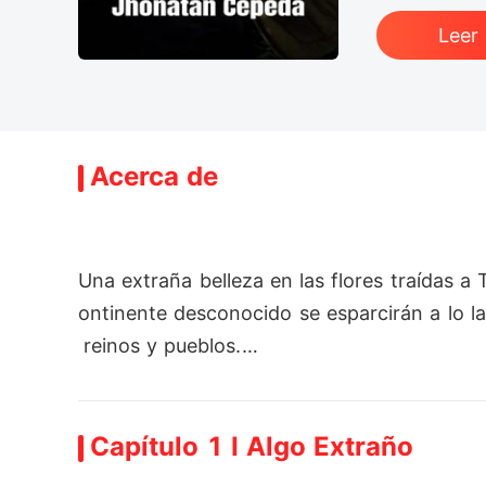
Leer
Acerca de
Una extraña belleza en las flores traídas a 
ontinente desconocido se esparcirán a lo la
 reinos y pueblos.

Hasta que un joven heredero,de un antiguo r
utilidad para unificar a toda la humanidad.

Capítulo 1 I Algo Extraño
El heredero formará parte de distintos band
 de Torstel, pese a estar extintas sus tierr