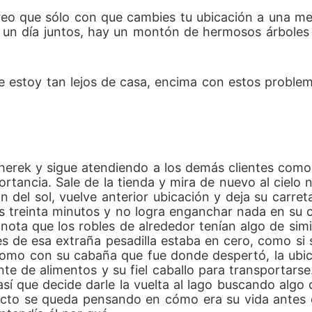
eo que sólo con que cambies tu ubicación a una me
 un día juntos, hay un montón de hermosos árboles 
e estoy tan lejos de casa, encima con estos problem
herek y sigue atendiendo a los demás clientes como
rtancia. Sale de la tienda y mira de nuevo al cielo 
 del sol, vuelve anterior ubicación y deja su carreta 
nos treinta minutos y no logra enganchar nada en su
y nota que los robles de alrededor tenían algo de sim
tes de esa extraña pesadilla estaba en cero, como s
como con su cabaña que fue donde despertó, la ubica
nte de alimentos y su fiel caballo para transportarse
así que decide darle la vuelta al lago buscando alg
yecto se queda pensando en cómo era su vida antes 