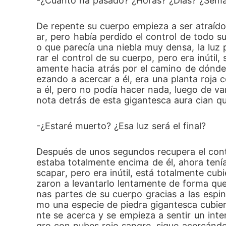
-¿Cuánto ha pasado? ¿Horas? ¿Días? ¿Sem
De repente su cuerpo empieza a ser atraído 
ar, pero había perdido el control de todo s
o que parecía una niebla muy densa, la luz 
rar el control de su cuerpo, pero era inút
amente hacia atrás por el camino de dónde 
ezando a acercar a él, era una planta roj
a él, pero no podía hacer nada, luego de var
nota detrás de esta gigantesca aura cian qu
-¿Estaré muerto? ¿Esa luz será el final?
Después de unos segundos recupera el contro
estaba totalmente encima de él, ahora tenía
scapar, pero era inútil, está totalmente cu
zaron a levantarlo lentamente de forma que
nas partes de su cuerpo gracias a las espi
mo una especie de piedra gigantesca cubiert
nte se acerca y se empieza a sentir un inte
gro con nubes rojo sangre, sigue acercándo