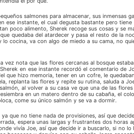
tendía él por qué.
 pequeños salmones para almacenar, sus inmensas g
n ese instante, el cual degusta bastante pero tiene
tan poco alimento, Sherek recoge sus cosas y se marc
 que quedaba del atardecer y pasa el resto de la noc
 lo cocina, va con algo de miedo a su cama, no quier
esta vez nota que las flores cercanas al bosque esta
 Sherek en ese instante recordó el comentario de Jo
el que hizo memoria, tener en un cofre, le quedaban
a, replanta las flores y repite su rutina, saluda a J
salmón, al volver a su casa ve que una de las flore
 resiembra en un matero dentro de su cabaña, el colo
coloca, come su único salmón y se va a dormir.
 ya que no tiene nada de provisiones, así que decide
cerrada, espera unas largas y frustrantes dos horas 
de vivía Joe, así que decide ir a buscarlo, si no lo