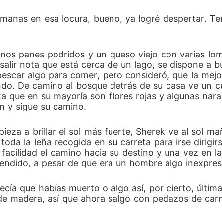
semanas en esa locura, bueno, ya logré despertar. Te
nos panes podridos y un queso viejo con varias lombr
 salir nota que está cerca de un lago, se dispone a 
 pescar algo para comer, pero consideró, que la mejo
o. De camino al bosque detrás de su casa ve un cú
a que en su mayoría son flores rojas y algunas naran
n y sigue su camino.
ieza a brillar el sol más fuerte, Sherek ve al sol m
toda la leña recogida en su carreta para irse dirigi
facilidad el camino hacia su destino y una vez en l
rendido, a pesar de que era un hombre algo inexpres
decía que habías muerto o algo así, por cierto, últ
de madera, así que ahora salgo con pedazos de carn