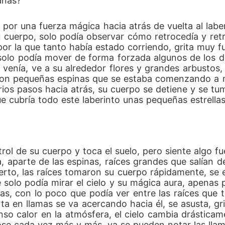
anas?
por una fuerza mágica hacia atrás de vuelta al labe
u cuerpo, solo podía observar cómo retrocedía y retro
por la que tanto había estado corriendo, grita muy 
il, solo podía mover de forma forzada algunos de los
venía, ve a su alrededor flores y grandes arbustos, 
a con pequeñas espinas que se estaba comenzando a 
ios pasos hacia atrás, su cuerpo se detiene y se tum
e cubría todo este laberinto unas pequeñas estrellas
l de su cuerpo y toca el suelo, pero siente algo fue
, aparte de las espinas, raíces grandes que salían 
bierto, las raíces tomaron su cuerpo rápidamente, s
 solo podía mirar el cielo y su mágica aura, apenas 
nas, con lo poco que podía ver entre las raíces que 
a en llamas se va acercando hacia él, se asusta, gr
nso calor en la atmósfera, el cielo cambia drásticame
se cada vez más y más, ya se pueden notar las llama