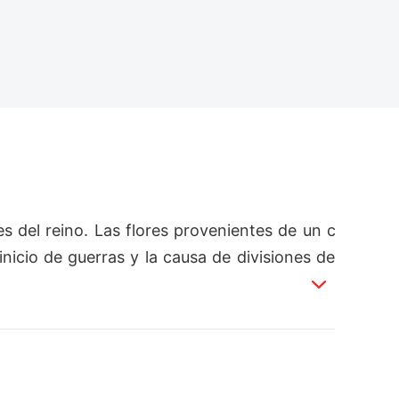
es del reino. Las flores provenientes de un c
nicio de guerras y la causa de divisiones de
no; y al conocer estas plantas, descubre su 
mar lo que sin saber le pertenecía, el reino