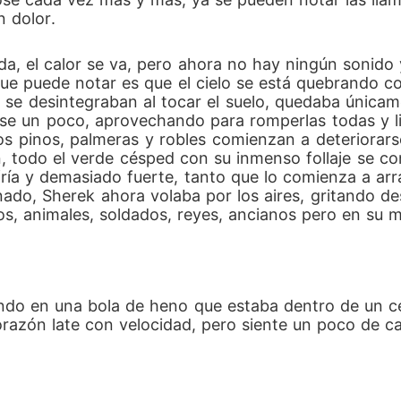
n dolor.
a, el calor se va, pero ahora no hay ningún sonido 
ue puede notar es que el cielo se está quebrando com
 se desintegraban al tocar el suelo, quedaba únicame
se un poco, aprovechando para romperlas todas y libe
Los pinos, palmeras y robles comienzan a deteriorar
, todo el verde césped con su inmenso follaje se conv
ría y demasiado fuerte, tanto que lo comienza a arras
do, Sherek ahora volaba por los aires, gritando des
os, animales, soldados, reyes, ancianos pero en su 
ndo en una bola de heno que estaba dentro de un ce
orazón late con velocidad, pero siente un poco de cal