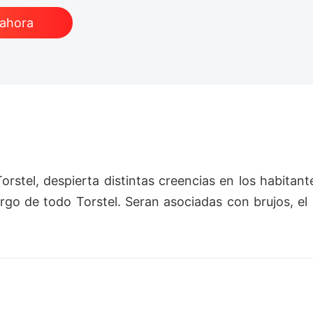
 ahora
Torstel, despierta distintas creencias en los habitant
rgo de todo Torstel. Seran asociadas con brujos, el i
eino, despierta de un largo sueño sin recuerdo algu
os clandestinamente hasta que el destino lo hará to
as, su reinado se expandirá por todo el continente.