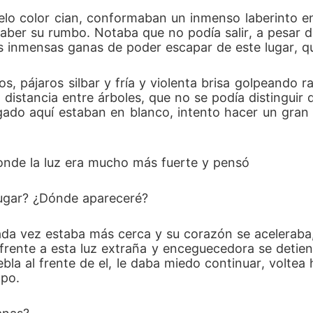
ielo color cian, conformaban un inmenso laberinto en
aber su rumbo. Notaba que no podía salir, a pesar de
s inmensas ganas de poder escapar de este lugar, que
s, pájaros silbar y fría y violenta brisa golpeando r
 distancia entre árboles, que no se podía distinguir
gado aquí estaban en blanco, intento hacer un gran 
nde la luz era mucho más fuerte y pensó
 lugar? ¿Dónde apareceré?
cada vez estaba más cerca y su corazón se acelerab
frente a esta luz extraña y enceguecedora se detiene
la al frente de el, le daba miedo continuar, voltea h
mpo.