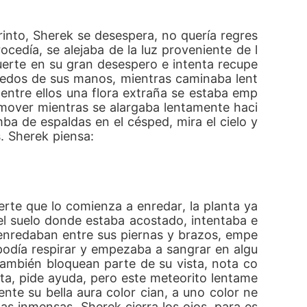
rinto, Sherek se desespera, no quería regres
cedía, se alejaba de la luz proveniente de l
fuerte en su gran desespero e intenta recupe
 dedos de sus manos, mientras caminaba lent
entre ellos una flora extraña se estaba emp
mover mientras se alargaba lentamente haci
ba de espaldas en el césped, mira el cielo y 
. Sherek piensa:
rte que lo comienza a enredar, la planta ya 
del suelo donde estaba acostado, intentaba e
e enredaban entre sus piernas y brazos, empe
podía respirar y empezaba a sangrar en algu
también bloquean parte de su vista, nota co
ita, pide ayuda, pero este meteorito lentame
nte su bella aura color cian, a uno color ne
s inmensas, Sherek cierra los ojos, para es