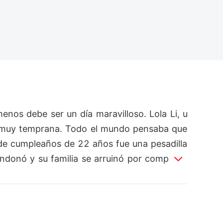
nos debe ser un día maravilloso. Lola Li, u
d muy temprana. Todo el mundo pensaba que 
de cumpleaños de 22 años fue una pesadilla 
andonó y su familia se arruinó por completo.
ón de hotel. Con el corazón acelerado, solo
alvarla? O, ¿era un demonio que lo estaba 