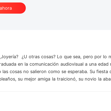
 ahora
oyería?  ¿U otras cosas? Lo que sea, pero por lo me
, graduada en la comunicación audiovisual a una eda
 las cosas no salieron como se esperaba. Su fiesta 
leaños, su mejor amiga la traicionó, su novio la ab
  se encontraba tumbada en la cama de una habitaci
raño con el que estaba anoche. ¿Había venido para s