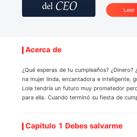
Leer
Acerca de
¿Qué esperas de tu cumpleaños? ¿Dinero? ¿J
na mujer linda, encantadora e inteligente
Lola tendría un futuro muy prometedor pero
para ella. Cuando terminó su fiesta de cump
 Cuando se despertó al día siguiente, Lola
 podía recordar vagamente a un hombre ext
Capítulo 1 Debes salvarme
persiguiendo?