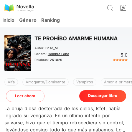
Inicio
Género
Ranking
TE PROHÍBO AMARME HUMANA
Autor:
Brisd_M
Género:
Hombre Lobo
5.0
Palabras:
251829
Alfa
Arrogante/Dominante
Vampiros
Amor a primera
Descargar libro
Leer ahora
La bruja diosa desterrada de los cielos, Isfet, había
logrado su venganza. En un último intento por
salvarse, hizo que el tiempo retrocediera sin control,
llevándose consigo todo lo que más amábamos. Los