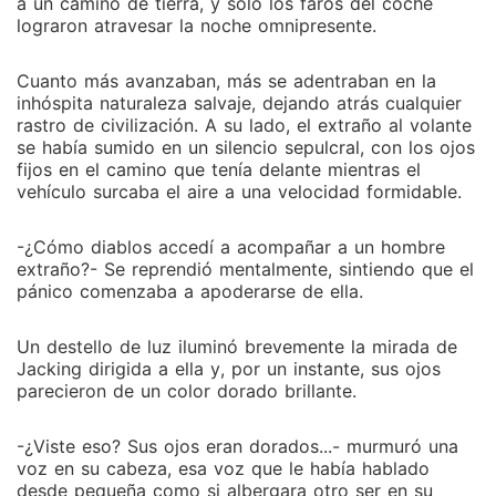
Supremo de rodillas en el piso. Un grito desgarrador
a un camino de tierra, y sólo los faros del coche
lograron atravesar la noche omnipresente.
sale del pecho de los lobos: ¡¡¡DONDE ESTAN,
NUESTRAS LOBAS Y CACHORROS¡¡¡
Cuanto más avanzaban, más se adentraban en la
inhóspita naturaleza salvaje, dejando atrás cualquier
rastro de civilización. A su lado, el extraño al volante
se había sumido en un silencio sepulcral, con los ojos
fijos en el camino que tenía delante mientras el
vehículo surcaba el aire a una velocidad formidable.
-¿Cómo diablos accedí a acompañar a un hombre
extraño?- Se reprendió mentalmente, sintiendo que el
pánico comenzaba a apoderarse de ella.
Un destello de luz iluminó brevemente la mirada de
Jacking dirigida a ella y, por un instante, sus ojos
parecieron de un color dorado brillante.
-¿Viste eso? Sus ojos eran dorados...- murmuró una
voz en su cabeza, esa voz que le había hablado
desde pequeña como si albergara otro ser en su