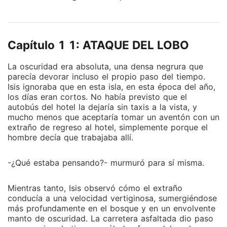
lobos gimen en nuestro interior; todos estamos
desconcertados, mirando fijamente el lugar vacío
donde, hace poco, estaban nuestras esposas,
Capítulo 1 1: ATAQUE DEL LOBO
nuestros cachorros y amigos. -¡¡¡Noooooo...!!!- Se
escucha un grito aterrador, salir del Alfa Supremo,
La oscuridad era absoluta, una densa negrura que
que cae de rodillas sin fuerzas. ¡Mi luna, mi hermosa
parecía devorar incluso el propio paso del tiempo.
luna! ¡Mis cachorros, todo ha desaparecido! ¡Mi
Isis ignoraba que en esta isla, en esta época del año,
adorada hermanita, sus cachorros! ¡Todo, desapareció
los días eran cortos. No había previsto que el
en un instante delante de mis ojos! ¡No puedo creer,
autobús del hotel la dejaría sin taxis a la vista, y
mucho menos que aceptaría tomar un aventón con un
que no fuera capaz de impedir que eso pasara! ¡Las
extraño de regreso al hotel, simplemente porque el
lobas de mis hermanos, sus cachorros! ¡Todo, dejé
hombre decía que trabajaba allí.
que desapareciera para siempre! ¡Otra vez, nos
hemos quedado solos, sin nada, heridos de muerte!
-¿Qué estaba pensando?- murmuró para sí misma.
¿Es que estamos malditos Mat? ¿Estamos destinados,
a perder siempre lo que mas amamos? ¿Qué vamos
Mientras tanto, Isis observó cómo el extraño
hacer ahora Mat? ¿Cómo podemos recuperar a
conducía a una velocidad vertiginosa, sumergiéndose
nuestra Luna? ¿Qué podemos hacer, para regresar a
más profundamente en el bosque y en un envolvente
nuestras lobas y cachorros mi lobo? Solloza el Alfa
manto de oscuridad. La carretera asfaltada dio paso