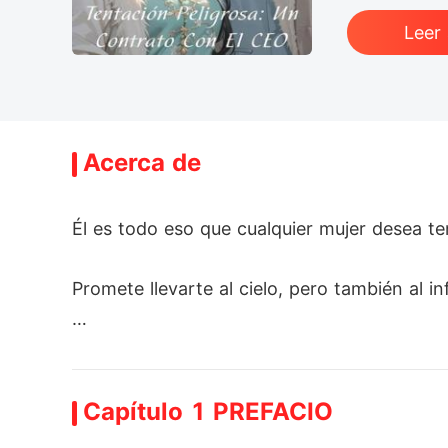
Leer
Acerca de
Él es todo eso que cualquier mujer desea te
Promete llevarte al cielo, pero también al inf
Cuando conocí a Alexandre Grayson, jamás 
Capítulo 1 PREFACIO
Pero en esta vida, no todo es lo que parece