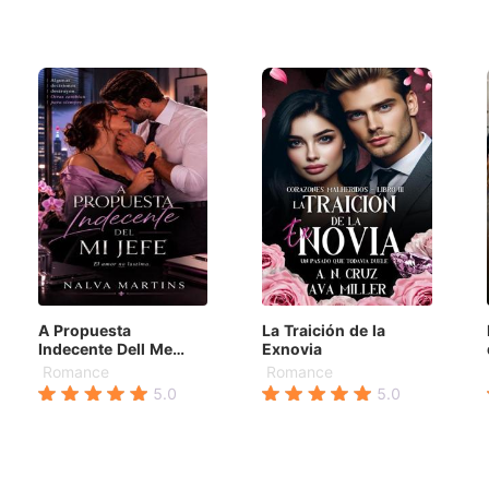
A Propuesta
La Traición de la
Indecente Dell Me
Exnovia
Jefe - El amor no
Romance
Romance
lastima
5.0
5.0