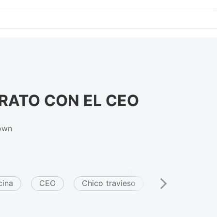
RATO CON EL CEO
own
cina
CEO
Chico travieso
Arrogante/Dom