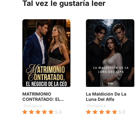
Tal vez le gustaría leer
MATRIMONIO
La Maldición De La
CONTRATADO: EL
Luna Del Alfa
NEGOCIO DE LA CEO
Romance
Romance
5.0
5.0