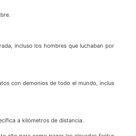
bre. 
irada, incluso los hombres que luchaban por 
tratos con demonios de todo el mundo, inclus
cífica a kilómetros de distancia.
te alto para como pagar las elevadas factur