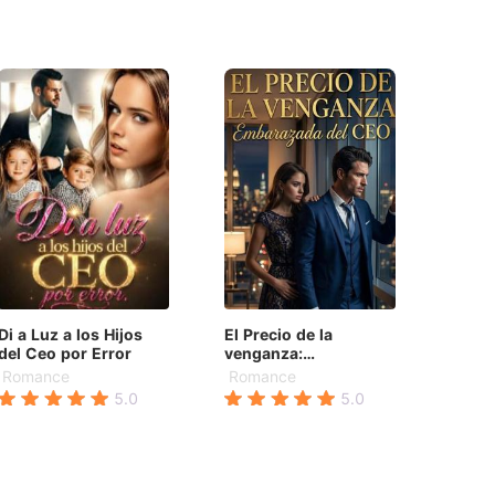
Di a Luz a los Hijos
El Precio de la
del Ceo por Error
venganza:
Embarazada del CEO
Romance
Romance
5.0
5.0