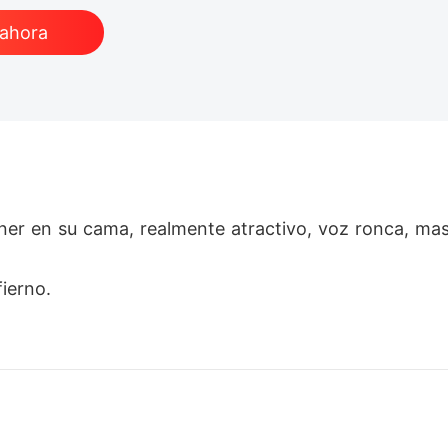
 ahora
ner en su cama, realmente atractivo, voz ronca, masc
ierno. 

imagine que terminaría en las manos de un hombre c
.