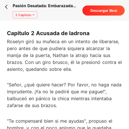
Pasión Desatada: Embarazada
Descargar libro
del Hijo del Presidente
2 Capítulo
Capítulo 2 Acusada de ladrona
Roselyn giró su muñeca en un intento de liberarse,
pero antes de que pudiera siquiera alcanzar la
manija de la puerta, Nathan la atrajo hacia sus
brazos. Con un giro brusco, él la presionó contra el
asiento, quedando sobre ella.
"Señor, ¿qué quiere hacer? Por favor, no haga nada
imprudente. ¡Ya no le pediré que me pague!",
balbuceó en pánico la chica mientras intentaba
zafarse de sus brazos.
"Te compensaré bien si me ayudas", propuso el
hombre, y con el poco aplomo que le quedaba,