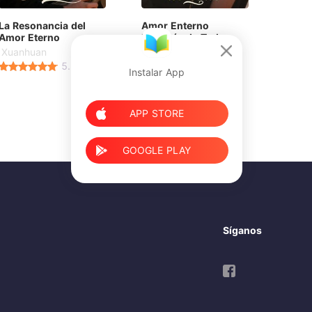
La Resonancia del
Amor Enterno
Amor Eterno
Después de Todo
Xuanhuan
Xuanhuan
5.0
5.0
Instalar App
APP STORE
GOOGLE PLAY
Síganos