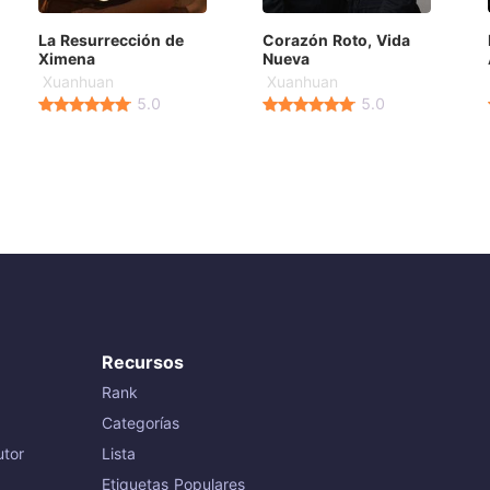
La Resurrección de
Corazón Roto, Vida
Ximena
Nueva
Xuanhuan
Xuanhuan
5.0
5.0
Recursos
Rank
Categorías
tor
Lista
Etiquetas Populares