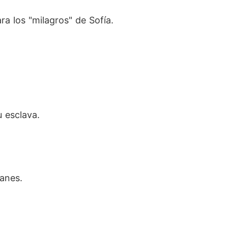
a los "milagros" de Sofía.
 esclava.
lanes.