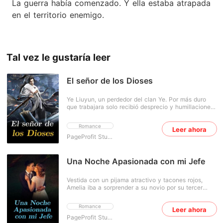
La guerra había comenzado. Y ella estaba atrapada
en el territorio enemigo.
Tal vez le gustaría leer
El señor de los Dioses
Ye Liuyun, un perdedor del clan Ye. Por más duro
que trabajara solo recibió desprecio y humillaciones.
Sin embargo, un día consiguió un milagro y se
convirtió en un hombre talentoso y poderoso. A
Romance
Leer ahora
partir de entonces, dinero, belleza y poder, todo lo
tiene en sus manos.
PageProfit Studio
Una Noche Apasionada con mi Jefe
Vestida con un pijama atractivo y tacones rojos,
Amelia iba a sorprender a su novio por su tercer
aniversario. Inesperadamente, fue recibida por su
novio besándose con otra chica sin ropa en la cama.
Romance
Leer ahora
Amelia irrumpió furiosa, sólo para que su novio se
burlara de ella diciéndole que no podía satisfacerle
PageProfit Studio