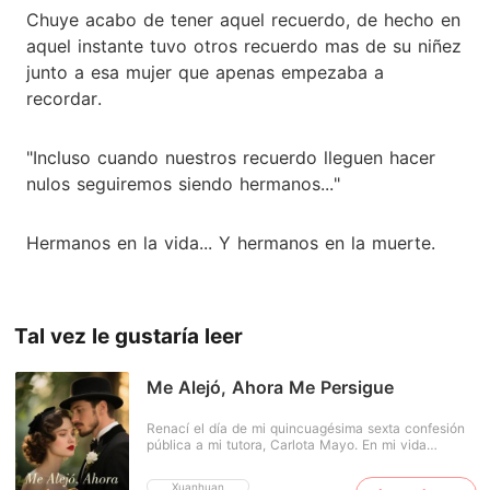
Chuye acabo de tener aquel recuerdo, de hecho en
aquel instante tuvo otros recuerdo mas de su niñez
junto a esa mujer que apenas empezaba a
recordar.
"Incluso cuando nuestros recuerdo lleguen hacer
nulos seguiremos siendo hermanos..."
Hermanos en la vida... Y hermanos en la muerte.
Tal vez le gustaría leer
Me Alejó, Ahora Me Persigue
Renací el día de mi quincuagésima sexta confesión
pública a mi tutora, Carlota Mayo. En mi vida
pasada, mi obsesión la había destruido, llevándola a
un matrimonio miserable y a su muerte mientras me
Xuanhuan