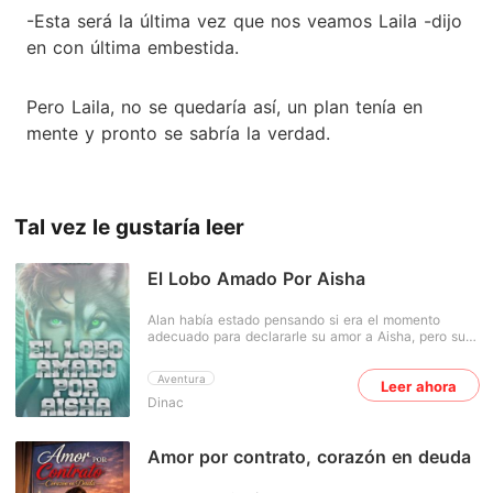
-Esta será la última vez que nos veamos Laila -dijo
en con última embestida.
Pero Laila, no se quedaría así, un plan tenía en
mente y pronto se sabría la verdad.
Tal vez le gustaría leer
El Lobo Amado Por Aisha
Alan había estado pensando si era el momento
adecuado para declararle su amor a Aisha, pero su
pasado escandaloso le había impedido poder
declararse. Ya que tuvo una relación oculta con la
Aventura
Leer ahora
mujer del Alfa, y esto le había dado mala fama, y
Dinac
causado problemas. Una noche él había sentido que
había llegado el momento y decidió tomar el riesgo,
obviamente como se esperaba fue rechazado por
Aisha, pero este no dio por vencido y continuó sus
Amor por contrato, corazón en deuda
conquistas hasta al fin lograrlo. Primeramente se
convierte en amigo de Aisha y así poder