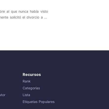
bre al que nunca había visto
speranza de llevar una vida
Pero aparentemente el destino
 Elias, el
Recursos
Rank
Categorías
tor
Lista
Etiquetas Populares