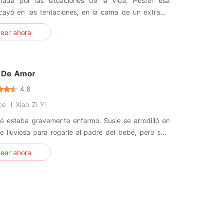
onada por las situaciones de la vida, Hester esa
cayó en las tentaciones, en la cama de un extraño.
 parecía que el mundo se derrumbaba alrededor de
eer ahora
uando firmó los papeles del divorcio, todo pareció
arse cuando trajo a su vida a un bebé encantador.
er idea de
 De Amor
4.6
ce
Xiao Zi Yi
é estaba gravemente enfermo. Susie se arrodilló en
e lluviosa para rogarle al padre del bebé, pero solo
 desprecio por su parte. Raymond, un hombre
eer ahora
dado, se acercó a ella para destruir a su familia.
años después, se encontraron nuevamente. El odio
s vidas una ve