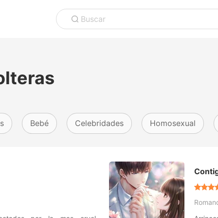
Buscar
lteras
s
Bebé
Celebridades
Homosexual
Conti
Roman