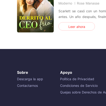
Moderno
Rose Manasse
Scarlett se casó con un hom
antes. Un año después, finalmente solicitó el divorcio a su
misterioso marido, con la e
Leer ahora
pacífica como mujer soltera. 
siempre tiene sus propios planes. Se decía que
gran jefe d
Sobre
Apoyo
Descarga la app
Política de Privacidad
Contactarnos
Condiciones de Servicio
Quejas sobre Derechos de Au