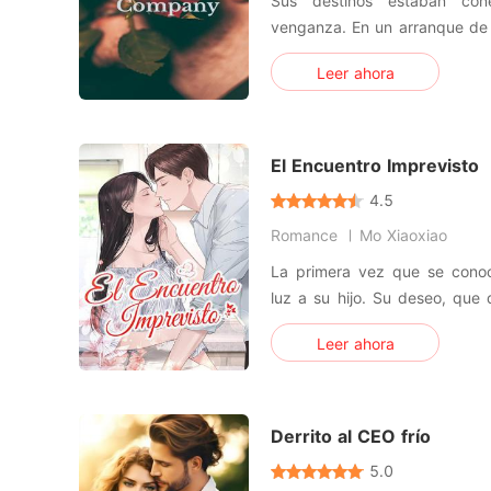
Sus destinos estaban con
venganza. En un arranque de ira que la privó de la razón y
para tener su amor, flora a
Leer ahora
amaba. Él por su parte se as
de la asesina pagará el pre
adoptiva, Emely, que ta
El Encuentro Imprevisto
4.5
Romance
Mo Xiaoxiao
La primera vez que se conoc
luz a su hijo. Su deseo, que
despertado por primera vez.
Leer ahora
nació el bebé, ella se fue. Cu
Con emociones encontradas, 
brazos. "
Derrito al CEO frío
5.0