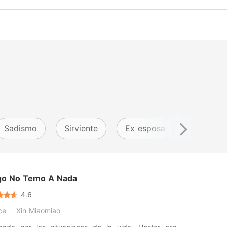
Sadismo
Sirviente
Ex esposa
IA
go No Temo A Nada
4.6
ce
Xin Miaomiao