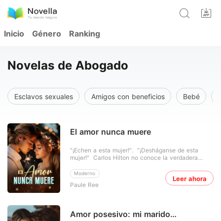
Inicio
Género
Ranking
Novelas de Abogado
Esclavos sexuales
Amigos con beneficios
Bebé
El amor nunca muere
"¡Echen a esta mujer!". "¡Desháganse de esta
mujer!" Carlos Hilton no conoce la verdadera
identidad de Debbie Nelson, así que la ignora por
completo. "Señor Hilton, ella es su esposa", le
Moderno
Leer ahora
recordó su secretario. Al escuchar eso, Carlos le
Paule Ree
lanza una mirada fría y se quejó: "¡¿Cómo no me lo
di
Amor posesivo: mi marido