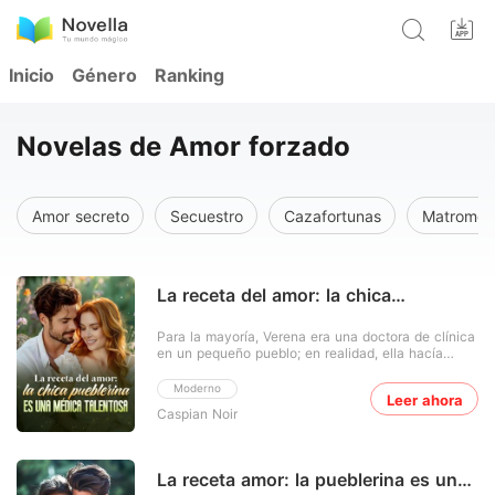
Inicio
Género
Ranking
Novelas de Amor forzado
Amor secreto
Secuestro
Cazafortunas
Matromoni
La receta del amor: la chica
pueblerina es una médica talentosa
Para la mayoría, Verena era una doctora de clínica
en un pequeño pueblo; en realidad, ella hacía
maravillas discretas. Tres años después de que
Isaac se enamorara perdidamente de ella y pasara
Moderno
Leer ahora
noches en vela, un accidente lo dejó en una silla
Caspian Noir
de ruedas y le arrebató la memoria. Para
mantenerlo
La receta amor: la pueblerina es una