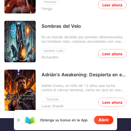
santa proclamada del palacio de los santos, su
Fantasía
Leer ahora
vida era tan extraordinario pero quién dirá que
Fengyi
todo cambiaría en segundos con la llegada de una
mujer de ca
Sombras del Velo
En un mundo dividido por portales dimensionales,
los hombres lobo, criaturas ancestrales con una
inteligencia superior y una sed insaciable de
poder, han descubierto una manera de cruzar a
Hombre Lobo
Leer ahora
mundos paralelos. Liderados por un consejo oscuro
Richardtm
conocido como "La Manada Eterna", buscan
conquistar cada dime
Adrián's Awakening: Despierta en el
mundo mágico
Adrián Evans, un niño de 12 años que lucha
contra el cáncer terminal, cierra los ojos en una
cama de hospital, esperando el final, pero se
despierta en un impresionante mundo de cielos
Fantasía
Leer ahora
pastel, espadas mágicas e imponentes gigantes.
Lunar Shards
Empujado a un reino donde la supervivencia es
una batalla constante,
Abrir
Obtenga su bonus en la App
COPYRIGHT(©) 2022 Novella