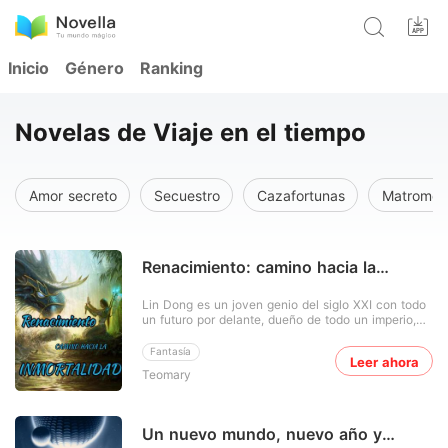
Inicio
Género
Ranking
Novelas de Viaje en el tiempo
Amor secreto
Secuestro
Cazafortunas
Matromoni
Renacimiento: camino hacia la
inmortalidad
Lin Dong es un joven genio del siglo XXI con todo
un futuro por delante, dueño de todo un imperio,
justo cuando se retira de su ajetreada vida a sus
39 años, encuentra un collar destartalado en la
Fantasía
Leer ahora
playa el cual lo lleva a otro mundo, un lugar donde
Teomary
el más fuerte es respetado y el débil desechado.
Co
Un nuevo mundo, nuevo año y