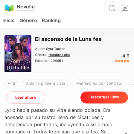
Inicio
Género
Ranking
El ascenso de la Luna fea
Autor:
Syra Tucker
Género:
Hombre Lobo
4.9
Palabras:
294451
Alfa
Amor a primera vista
Matrimonio por contrato
Descargar libro
Leer ahora
Lyric había pasado su vida siendo odiada. Era
acosada por su rostro lleno de cicatrices y
despreciada por todos, incluyendo a su propio
compañero. Todos le decían que era fea. Su