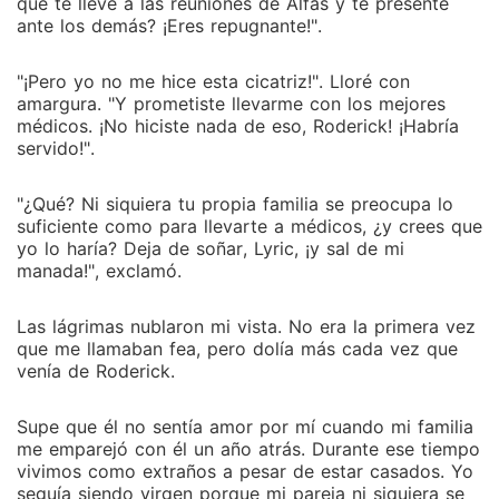
alejada.
que te lleve a las reuniones de Alfas y te presente
ante los demás? ¡Eres repugnante!".
"¡Pero yo no me hice esta cicatriz!". Lloré con
amargura. "Y prometiste llevarme con los mejores
médicos. ¡No hiciste nada de eso, Roderick! ¡Habría
servido!".
"¿Qué? Ni siquiera tu propia familia se preocupa lo
suficiente como para llevarte a médicos, ¿y crees que
yo lo haría? Deja de soñar, Lyric, ¡y sal de mi
manada!", exclamó.
Las lágrimas nublaron mi vista. No era la primera vez
que me llamaban fea, pero dolía más cada vez que
venía de Roderick.
Supe que él no sentía amor por mí cuando mi familia
me emparejó con él un año atrás. Durante ese tiempo
vivimos como extraños a pesar de estar casados. Yo
seguía siendo virgen porque mi pareja ni siquiera se