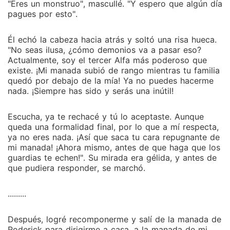
"Eres un monstruo", mascullé. "Y espero que algún día
pagues por esto".
Él echó la cabeza hacia atrás y soltó una risa hueca.
"No seas ilusa, ¿cómo demonios va a pasar eso?
Actualmente, soy el tercer Alfa más poderoso que
existe. ¡Mi manada subió de rango mientras tu familia
quedó por debajo de la mía! Ya no puedes hacerme
nada. ¡Siempre has sido y serás una inútil!
Escucha, ya te rechacé y tú lo aceptaste. Aunque
queda una formalidad final, por lo que a mí respecta,
ya no eres nada. ¡Así que saca tu cara repugnante de
mi manada! ¡Ahora mismo, antes de que haga que los
guardias te echen!". Su mirada era gélida, y antes de
que pudiera responder, se marchó.
.........
Después, logré recomponerme y salí de la manada de
Roderick para dirigirme a casa, a la manada de mi