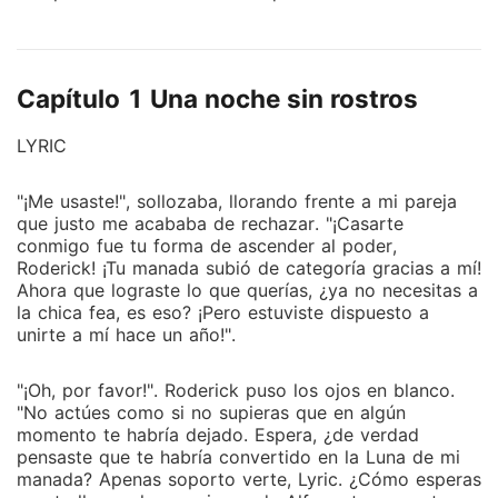
compañero solo la mantenía cerca para ganar
territorio, y en el momento en que consiguió lo que
quería, la rechazó, dejándola rota y sola. Entonces,
Capítulo 1 Una noche sin rostros
conoció al primer hombre que la llamó hermosa. El
primero que le mostró lo que se siente ser amada.
LYRIC
Fue solo una noche, pero lo cambió todo. Para Lyric,
él era un santo, un salvador. Para él, ella era la única
"¡Me usaste!", sollozaba, llorando frente a mi pareja
mujer que había logrado serlo sentir pleno en la
que justo me acababa de rechazar. "¡Casarte
intimidad, un problema que había estado enfrentando
conmigo fue tu forma de ascender al poder,
durante años. Lyric pensó que su destino finalmente
Roderick! ¡Tu manada subió de categoría gracias a mí!
sería diferente, pero como todos los demás en su
Ahora que lograste lo que querías, ¿ya no necesitas a
vida, él mintió. Y cuando descubrió quién era
la chica fea, es eso? ¡Pero estuviste dispuesto a
unirte a mí hace un año!".
realmente, se dio cuenta de que no solo era
peligroso; era el tipo de hombre del que no se
"¡Oh, por favor!". Roderick puso los ojos en blanco.
escapa. Lyric quería huir. Quería libertad. Pero
"No actúes como si no supieras que en algún
deseaba encontrar su camino y recuperar su respeto.
momento te habría dejado. Espera, ¿de verdad
Eventualmente, se vio obligada a entrar en un mundo
pensaste que te habría convertido en la Luna de mi
sombrío y peligroso del que preferiría mantenerse
manada? Apenas soporto verte, Lyric. ¿Cómo esperas