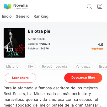
Inicio
Género
Ranking
En otra piel
Autor:
Kristal
Género:
Aventura
4.9
Palabras:
54376
Misterio
18+
Relación secreta
Venganza
Escl
Descargar libro
Leer ahora
Para la afamada y famosa escritora de los mejores
Best Sellers, Lía Michel nada es más perfecto y
maravilloso que su vida amorosa con su esposo, el
mejor abogado del mejor bufete de la gran Manzana