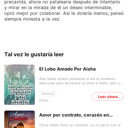
precavida, ahora no patalearía después de intentarlo
y mirar en la mirada de él un deseo interminable,
optó mejor por colaborar. Así le dolería menos, pensó
siempre molesta a la vez
Tal vez le gustaría leer
El Lobo Amado Por Aisha
Alan había estado pensando si era el momento
adecuado para declararle su amor a Aisha, pero su
pasado escandaloso le había impedido poder
declararse. Ya que tuvo una relación oculta con la
Aventura
mujer del Alfa, y esto le había dado mala fama, y
Leer ahora
Dinac
causado problemas. Una noche él había sentido
que había llegado el momento y decidió tomar el
riesgo, obviamente como se esperaba fue
rechazado por Aisha, pero este no dio por vencido
Amor por contrato, corazón en
y continuó sus conquistas hasta al fin lograrlo.
deuda
Primeramente se convierte en amigo de Aisha y así
Olivia Green firmó un contrato, no un pacto con el
poder conquistarla. Alan pensó que el que el Alfa