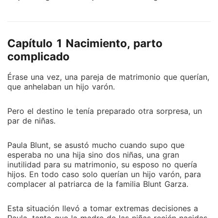
en Nueva York. Apodado el ángel de los desvalidos,
Benjamín Solhonsky. Como toda fachada perfecta
por fuera, en su interior, trae sus propias grietas que
Capítulo 1 Nacimiento, parto
guardan algunos secretos de la muy llamativa pareja
perfecta. Lía nunca expone ante sus seguidores y
complicado
admiradores su vida tan meticulosa, acerca de la
Érase una vez, una pareja de matrimonio que querían,
existencia de algo o alguien que la averguenza, hasta
que anhelaban un hijo varón.
que un día así como florece una planta, sale a
florecer a la superficie su más deplorable pasado.
Pero el destino le tenía preparado otra sorpresa, un
"Una hermana idéntica a ella" que es igual a ella, solo
par de niñas.
en la superficie, por que por dentro Marianela está
podrida, o al menos eso es lo que la han dado a
Paula Blunt, se asustó mucho cuando supo que
entender de ella. En esta historia no hay una
esperaba no una hija sino dos niñas, una gran
protagonista, hay más de una, cada una con su
inutilidad para su matrimonio, su esposo no quería
propia versión y un pasado cruel que la embarga
hijos. En todo caso solo querían un hijo varón, para
hasta llegar a ser lo que es en el presente. ¿Podrías
complacer al patriarca de la familia Blunt Garza.
cambiar el sol por la luna? O el día por la noche? ¿No
trae acaso cada uno su propio beneficio en la vida?
Esta situación llevó a tomar extremas decisiones a