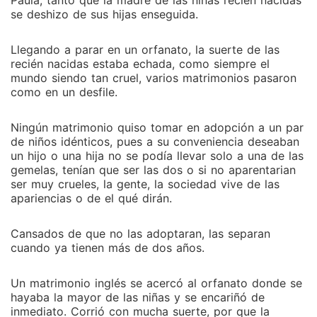
Sería Marianela la malvada intrusa en esta ecuación
Paula, tanto que la madre de las niñas recién nacidas
se deshizo de sus hijas enseguida.
perfecta, o habrá algo más de sorpresa? Viva la
historia de esta trama como si fuera en tu misma piel
Llegando a parar en un orfanato, la suerte de las
...
recién nacidas estaba echada, como siempre el
mundo siendo tan cruel, varios matrimonios pasaron
como en un desfile.
Ningún matrimonio quiso tomar en adopción a un par
de niños idénticos, pues a su conveniencia deseaban
un hijo o una hija no se podía llevar solo a una de las
gemelas, tenían que ser las dos o si no aparentarian
ser muy crueles, la gente, la sociedad vive de las
apariencias o de el qué dirán.
Cansados de que no las adoptaran, las separan
cuando ya tienen más de dos años.
Un matrimonio inglés se acercó al orfanato donde se
hayaba la mayor de las niñas y se encariñó de
inmediato. Corrió con mucha suerte, por que la