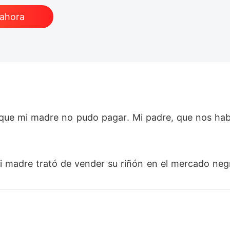
 ahora
 que mi madre no pudo pagar. Mi padre, que nos habí
 madre trató de vender su riñón en el mercado negro
 que yo finalmente sucumbiera al cáncer, sola en la 