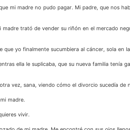
ntras ella le suplicaba, que su nueva familia tenía 
 que mi madre no pudo pagar. Mi padre, que nos habí
 madre trató de vender su riñón en el mercado negro
 otra vez, sana, viendo cómo el divorcio sucedía de n
 que yo finalmente sucumbiera al cáncer, sola en la
mi madre.

ntras ella le suplicaba, que su nueva familia tenía 
ieres vivir.

trozado de mi madre. Me encontré con sus ojos llenos
 otra vez, sana, viendo cómo el divorcio sucedía de 
 mi madre.
uieres vivir.
trozado de mi madre. Me encontré con sus ojos llenos