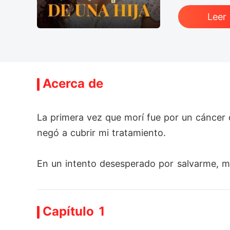
Leer
Acerca de
La primera vez que morí fue por un cáncer
negó a cubrir mi tratamiento.

En un intento desesperado por salvarme, mi
lejón.

Capítulo 1
Murió de una infección una semana antes de