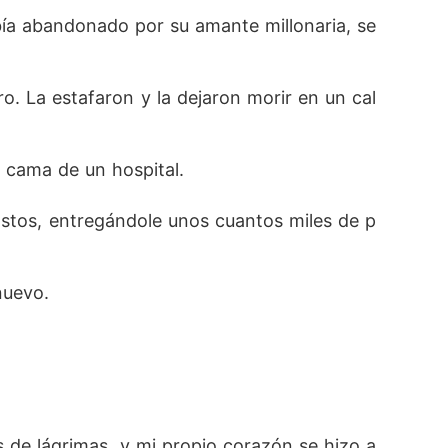
gastos, entregándole unos cuantos miles de p
a abandonado por su amante millonaria, se 
. La estafaron y la dejaron morir en un cal
uevo.

 cama de un hospital.
gastos, entregándole unos cuantos miles de p
 de lágrimas, y mi propio corazón se hizo a
nuevo.
 de lágrimas, y mi propio corazón se hizo a