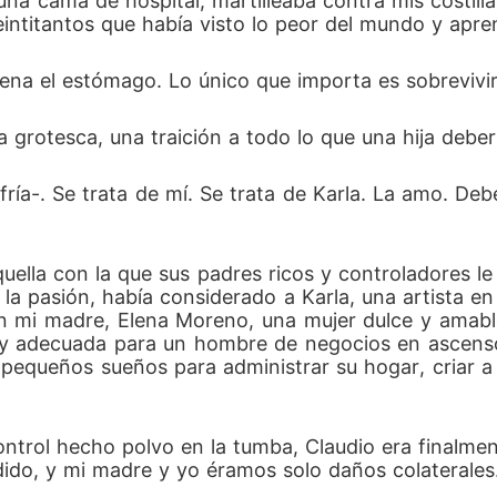
 una cama de hospital, martilleaba contra mis costill
intitantos que había visto lo peor del mundo y apre
llena el estómago. Lo único que importa es sobrevivir
a grotesca, una traición a todo lo que una hija deberí
z fría-. Se trata de mí. Se trata de Karla. La amo. D
Aquella con la que sus padres ricos y controladores l
la pasión, había considerado a Karla, una artista e
n mi madre, Elena Moreno, una mujer dulce y amable 
 y adecuada para un hombre de negocios en ascenso
equeños sueños para administrar su hogar, criar a s
ntrol hecho polvo en la tumba, Claudio era finalment
ido, y mi madre y yo éramos solo daños colaterales