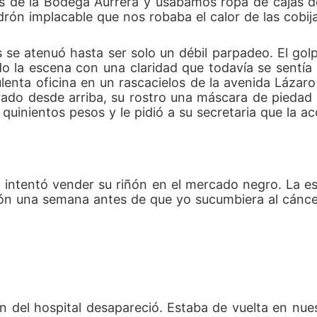
 de la Bodega Aurrerá y usábamos ropa de cajas de
drón implacable que nos robaba el calor de las cobij
 se atenuó hasta ser solo un débil parpadeo. El gol
o la escena con una claridad que todavía se sentía
opulenta oficina en un rascacielos de la avenida Láz
irado desde arriba, su rostro una máscara de piedad d
quinientos pesos y le pidió a su secretaria que la ac
 intentó vender su riñón en el mercado negro. La e
ción una semana antes de que yo sucumbiera al cánce
ón del hospital desapareció. Estaba de vuelta en nue