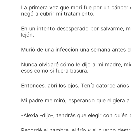
Nunca olvidaré cómo le dijo a mi madre, mie
La primera vez que morí fue por un cáncer
negó a cubrir mi tratamiento.
esos como si fuera basura.

En un intento desesperado por salvarme, mi
Entonces, abrí los ojos. Tenía catorce años
lejón.
Murió de una infección una semana antes de
Mi padre me miró, esperando que eligiera a 
Nunca olvidaré cómo le dijo a mi madre, mie
-Alexia -dijo-, tendrás que elegir con quién qu
esos como si fuera basura.
Recordé el hambre, el frío y el cuerpo des
Entonces, abrí los ojos. Tenía catorce años
ñicos.

Mi padre me miró, esperando que eligiera a
-Elijo a papá.
-Alexia -dijo-, tendrás que elegir con quién q
Recordé el hambre, el frío y el cuerpo des