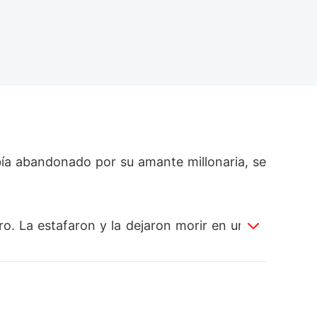
a abandonado por su amante millonaria, se 
. La estafaron y la dejaron morir en un cal
cama de un hospital.
