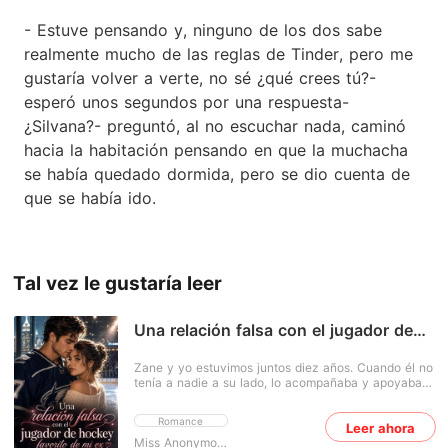
- Estuve pensando y, ninguno de los dos sabe
realmente mucho de las reglas de Tinder, pero me
gustaría volver a verte, no sé ¿qué crees tú?-
esperó unos segundos por una respuesta-
¿Silvana?- preguntó, al no escuchar nada, caminó
hacia la habitación pensando en que la muchacha
se había quedado dormida, pero se dio cuenta de
que se había ido.
Tal vez le gustaría leer
Una relación falsa con el jugador de
hockey favorito de mi ex
Zane y yo estuvimos juntos diez años. Cuando él no
tenía a nadie a su lado, lo acompañaba y apoyaba
su carrera en el hockey, convencida de que, al final
de todo, me convertiría en su esposa, la única mujer
Romance
Leer ahora
en su vida. Pero después de seis años de relación y
cuatro años como su prometida, no solo me dejó,
Miss Anonymous