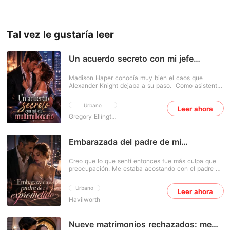
Tal vez le gustaría leer
Un acuerdo secreto con mi jefe
multimillonario
Madison Haper conocía muy bien el caos que
Alexander Knight dejaba a su paso. Como asistente
personal del CEO multimillonario, había tenido que
lidiar con los escándalos en innumerables ocasiones:
Urbano
Leer ahora
calmar a sus exnovias y hacer todo lo posible para
evitar que los rumores sobre su caótica vida privada
Gregory Ellington
llegaran a oídos de la junta directiva. Sin embargo,
cuando una noche acabó en la cama de su jefe por
una broma cruel del destino, la relación entre ambos
Embarazada del padre de mi
dio un giro inesperado. Lo que al principio no fue
exprometido
más que un impulso momentáneo se convirtió en
Creo que lo que sentí entonces fue más culpa que
algo a lo que ninguno de los dos podía resistirse:
preocupación. Me estaba acostando con el padre de
Madison necesitaba ayuda económica para pagar
mi exprometido y, aunque no sabía cómo acabaría
las facturas médicas de su madre, y Alexander le
esto, sabía que nunca quise que terminara. Liv
ofreció el dinero a cambio de que ella fingiera ser su
Urbano
Leer ahora
Bennett creía que tenía su futuro completamente
novia durante un año. En su relación no había
Havilworth
planeado... hasta que descubrió a su prometido,
compromisos ni sentimientos, solo un simple
Aaron Blackwood, traicionándola con su
acuerdo. Pero a medida que la línea entre el trabajo
hermanastra, justo la noche antes de su boda.
y la vida privada se volvía cada vez más difusa, la
Destrozada y humillada, Liv ahogó sus penas en
Nueve matrimonios rechazados: me
determinación de Madison de no enamorarse de ese