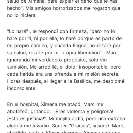
salud de Ximena, para expiar el daño que le has
hecho". Mis amigos horrorizados me rogaron que
no lo hiciera.
"Lo haré" , le respondí con firmeza, "pero no lo
haré por ti, ni por ella, lo haré porque es parte de
mi propio camino, y cuando llegue, no rezaré por
su salud, rezaré por mi propia liberación" . Marc,
ignorando mi verdadero propósito, solo vio
sumisión. Me arrodillé, el dolor insoportable, pero
cada herida era una ofrenda a mi misión secreta.
Horas después, al llegar a la Basílica, me desplomé
inconsciente.
En el hospital, Ximena me atacó, Marc me
abofeteó, gritando: "¡Eres violenta y peligrosa!
¡Esto es justicia!". Mi mejilla ardía, pero una extraña
alegría me invadió. Sonreí. "Gracias", susurré. Marc,
aturdido, se fue. Meses después, Ximena enfermó,