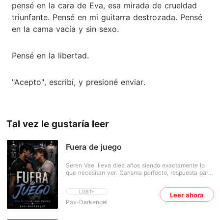
pensé en la cara de Eva, esa mirada de crueldad
triunfante. Pensé en mi guitarra destrozada. Pensé
en la cama vacía y sin sexo.
Pensé en la libertad.
"Acepto", escribí, y presioné enviar.
Tal vez le gustaría leer
Fuera de juego
Seren Vael lleva diez años siendo exactamente lo
que necesitan ver. Carisma perfecto, respuesta para
todo, sonrisa lista para cualquier cámara. Debajo de
eso hay un secreto que no puede permitirse que
LGBT+
Leer ahora
nadie descubra. Lo que no había calculado es
Pax-Darkengel
Matteo Vrel. Capitán del equipo rival. Serio,
controlado, pocas palabras. Y con un olfato que
empieza a registrar algo en Seren que no sabe cómo