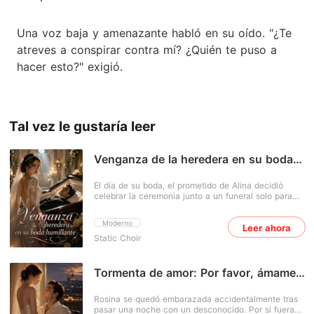
Una voz baja y amenazante habló en su oído. "¿Te
atreves a conspirar contra mí? ¿Quién te puso a
hacer esto?" exigió.
Tal vez le gustaría leer
Venganza de la heredera en su boda
humillante
El día de su boda, el prometido de Alina decidió
celebrar la ceremonia junto a un funeral solo para
humillarla. Pero ella no se dejó pisotear: cambió de
novio en el acto y se casó con un hombre al borde
Moderno
Leer ahora
de la muerte. Ella era la hija de una sirvienta que
Static Choir
había luchado toda su vida por sobrevivir. Él, el
hombre más rico de la ciudad, estaba desfigurado y
postrado en cama. Todos se burlaron de este
matrimonio condenado al fracaso y esperaron verlos
Tormenta de amor: Por favor, ámame
caer en la miseria. Pero Alina pronto reveló un brillo
con dulzura
que nadie había imaginado. Era una reconocida
Rosina se quedó embarazada accidentalmente tras
maestra joyera, genio de las finanzas y prodigio de
pasar una noche con un desconocido. Por si fuera
la medicina. Y lo más importante: ella era la