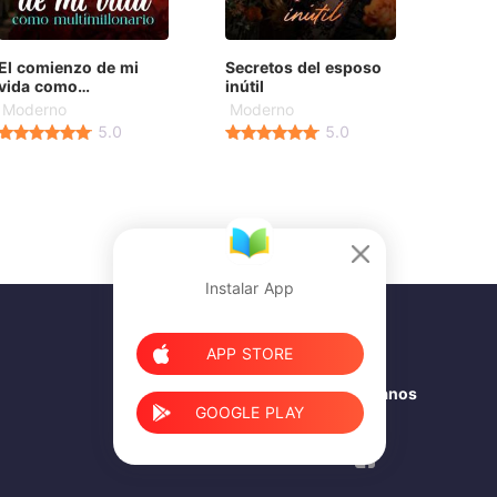
El comienzo de mi
Secretos del esposo
vida como
inútil
multimillonario
Moderno
Moderno
5.0
5.0
Instalar App
APP STORE
Síganos
GOOGLE PLAY