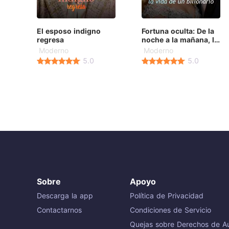
El esposo indigno
Fortuna oculta: De la
regresa
noche a la mañana, la
vida de un billonario
Moderno
Moderno
5.0
5.0
Sobre
Apoyo
Descarga la app
Política de Privacidad
Contactarnos
Condiciones de Servicio
Quejas sobre Derechos de Au