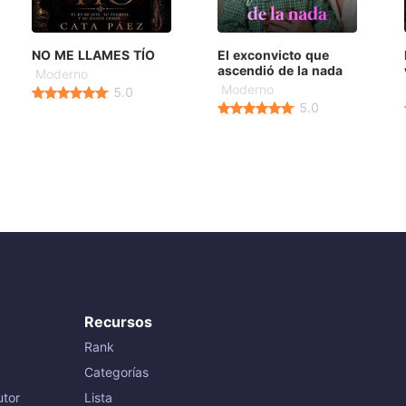
NO ME LLAMES TÍO
El exconvicto que
ascendió de la nada
Moderno
Moderno
5.0
5.0
Recursos
Rank
Categorías
tor
Lista